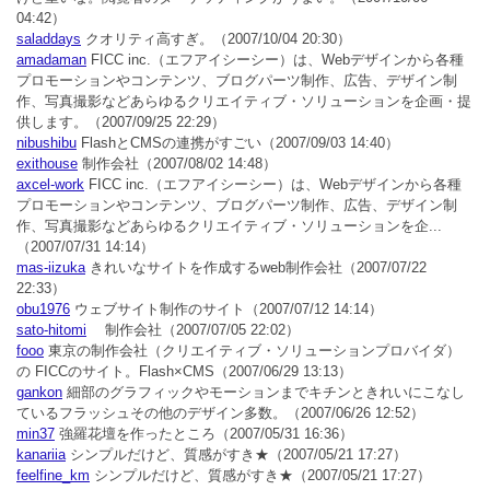
04:42）
saladdays
クオリティ高すぎ。
（2007/10/04 20:30）
amadaman
FICC inc.（エフアイシーシー）は、Webデザインから各種
プロモーションやコンテンツ、ブログパーツ制作、広告、デザイン制
作、写真撮影などあらゆるクリエイティブ・ソリューションを企画・提
供します。
（2007/09/25 22:29）
nibushibu
FlashとCMSの連携がすごい
（2007/09/03 14:40）
exithouse
制作会社
（2007/08/02 14:48）
axcel-work
FICC inc.（エフアイシーシー）は、Webデザインから各種
プロモーションやコンテンツ、ブログパーツ制作、広告、デザイン制
作、写真撮影などあらゆるクリエイティブ・ソリューションを企...
（2007/07/31 14:14）
mas-iizuka
きれいなサイトを作成するweb制作会社
（2007/07/22
22:33）
obu1976
ウェブサイト制作のサイト
（2007/07/12 14:14）
sato-hitomi
制作会社
（2007/07/05 22:02）
fooo
東京の制作会社（クリエイティブ・ソリューションプロバイダ）
の FICCのサイト。Flash×CMS
（2007/06/29 13:13）
gankon
細部のグラフィックやモーションまでキチンときれいにこなし
ているフラッシュその他のデザイン多数。
（2007/06/26 12:52）
min37
強羅花壇を作ったところ
（2007/05/31 16:36）
kanariia
シンプルだけど、質感がすき★
（2007/05/21 17:27）
feelfine_km
シンプルだけど、質感がすき★
（2007/05/21 17:27）