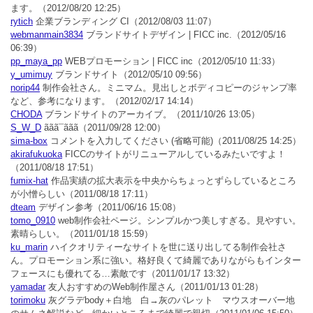
ます。
（2012/08/20 12:25）
rytich
企業ブランディング CI
（2012/08/03 11:07）
webmanmain3834
ブランドサイトデザイン | FICC inc.
（2012/05/16
06:39）
pp_maya_pp
WEBプロモーション | FICC inc
（2012/05/10 11:33）
y_umimuy
ブランドサイト
（2012/05/10 09:56）
norip44
制作会社さん。ミニマム。見出しとボディコピーのジャンプ率
など、参考になります。
（2012/02/17 14:14）
CHODA
ブランドサイトのアーカイブ。
（2011/10/26 13:05）
S_W_D
ããã¯ããã
（2011/09/28 12:00）
sima-box
コメントを入力してください (省略可能)
（2011/08/25 14:25）
akirafukuoka
FICCのサイトがリニューアルしているみたいですよ！
（2011/08/18 17:51）
fumix-hat
作品実績の拡大表示を中央からちょっとずらしているところ
が小憎らしい
（2011/08/18 17:11）
dteam
デザイン参考
（2011/06/16 15:08）
tomo_0910
web制作会社ページ。シンプルかつ美しすぎる。見やすい。
素晴らしい。
（2011/01/18 15:59）
ku_marin
ハイクオリティーなサイトを世に送り出してる制作会社さ
ん。プロモーション系に強い。格好良くて綺麗でありながらもインター
フェースにも優れてる…素敵です
（2011/01/17 13:32）
yamadar
友人おすすめのWeb制作屋さん
（2011/01/13 01:28）
torimoku
灰グラデbody＋白地 白→灰のパレット マウスオーバー地