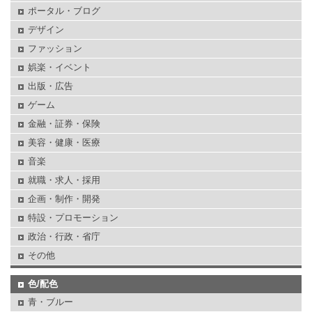
ポータル・ブログ
デザイン
ファッション
娯楽・イベント
出版・広告
ゲーム
金融・証券・保険
美容・健康・医療
音楽
就職・求人・採用
企画・制作・開発
特設・プロモーション
政治・行政・省庁
その他
色/配色
青・ブルー