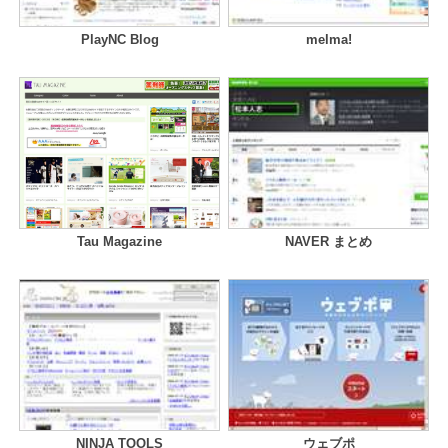
PlayNC Blog
melma!
Tau Magazine
NAVER まとめ
NINJA TOOLS
ウェブポ