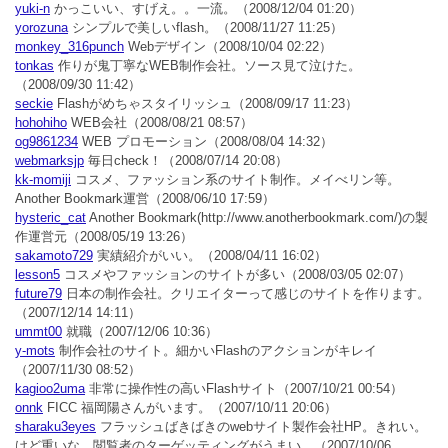
yuki-n
かっこいい、すげえ。。一流。
（2008/12/04 01:20）
yorozuna
シンプルで美しいflash。
（2008/11/27 11:25）
monkey_316punch
Webデザイン
（2008/10/04 02:22）
tonkas
作りが鬼丁寧なWEB制作会社。ソース見て泣けた。
（2008/09/30 11:42）
seckie
Flashがめちゃスタイリッシュ
（2008/09/17 11:23）
hohohiho
WEB会社
（2008/08/21 08:57）
og9861234
WEB プロモーション
（2008/08/04 14:32）
webmarksjp
毎日check！
（2008/07/14 20:08）
kk-momiji
コスメ、ファッション系のサイト制作。メイべリン等。
Another Bookmark運営
（2008/06/10 17:59）
hysteric_cat
Another Bookmark(http://www.anotherbookmark.com/)の製
作運営元
（2008/05/19 13:26）
sakamoto729
実績紹介がいい。
（2008/04/11 16:02）
lesson5
コスメやファッションのサイトが多い
（2008/03/05 02:07）
future79
日本の制作会社。クリエイターって感じのサイトを作ります。
（2007/12/14 14:11）
ummt00
就職
（2007/12/06 10:36）
y-mots
制作会社のサイト。細かいFlashのアクションがキレイ
（2007/11/30 08:52）
kagioo2uma
非常に操作性の高いFlashサイト
（2007/10/21 00:54）
onnk
FICC 福岡陽さんがいます。
（2007/10/11 20:06）
sharaku3eyes
フラッシュばきばきのwebサイト製作会社HP。きれい。
けど重いな。閲覧者のターゲッティングがうまい。
（2007/10/06