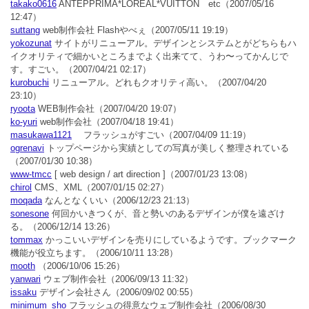
takako0616
ANTEPPRIMA*LOREAL*VUITTON etc
（2007/05/16
12:47）
suttang
web制作会社 Flashやべぇ
（2007/05/11 19:19）
yokozunat
サイトがリニューアル。デザインとシステムとがどちらもハ
イクオリティで細かいところまでよく出来てて、うわ〜ってかんじで
す。すごい。
（2007/04/21 02:17）
kurobuchi
リニューアル。どれもクオリティ高い。
（2007/04/20
23:10）
ryoota
WEB制作会社
（2007/04/20 19:07）
ko-yuri
web制作会社
（2007/04/18 19:41）
masukawa1121
フラッシュがすごい
（2007/04/09 11:19）
ogrenavi
トップページから実績としての写真が美しく整理されている
（2007/01/30 10:38）
www-tmcc
[ web design / art direction ]
（2007/01/23 13:08）
chirol
CMS、XML
（2007/01/15 02:27）
moqada
なんとなくいい
（2006/12/23 21:13）
sonesone
何回かいきつくが、音と勢いのあるデザインが僕を遠ざけ
る。
（2006/12/14 13:26）
tommax
かっこいいデザインを売りにしているようです。ブックマーク
機能が役立ちます。
（2006/10/11 13:28）
mooth
（2006/10/06 15:26）
yanwari
ウェブ制作会社
（2006/09/13 11:32）
issaku
デザイン会社さん
（2006/09/02 00:55）
minimum_sho
フラッシュの得意なウェブ制作会社
（2006/08/30