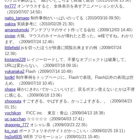
のサムネ解説など 細かいところまで綺麗で親切
（2011/01/06 15:50）
tyr777
オンマウスすると、全体表示を表すアニメーションが入る。
（2010/07/07 14:50）
natto_tamago
制作事例がいっぱいのってる
（2010/03/16 09:50）
oakira
実績参考に
（2010/02/28 21:30）
amanotomoki
アンテプリマのサイト作ってる会社
（2009/12/03 14:40）
sivipp
火狐。マウスのホイールが壊れたと思った。ie様ですね。わかり
ます。
（2009/07/24 12:46）
littlefield
jsを切ったほうが快適に閲覧出来ますの例
（2009/07/24
12:39）
kistame228
レイジーロードして、不要なオブジェクトは破棄して。
URLは変わらない。
（2009/07/18 09:16）
yukariaka2
Flash
（2009/07/14 10:49）
lordkf
制作事例をトップページに。Flashで表現。Flash以外の表現は控
えめ。
（2009/07/10 10:45）
shase
確かにきれいでかっこいいけど、戻るボタン使えないとかは不便
に感じる。
（2009/06/18 13:06）
shooouta
すごすぎる。やばすぎる。かっこよすぎる。。
（2009/04/23
01:15）
yochikon
FICC inc. 東京：青山
（2009/04/13 18:38）
uc-sacchan
☆☆☆☆☆
（2009/04/03 17:41）
dragonjp_777
オシャレ系
（2009/03/23 22:35）
ko_yuri
ポートフォリオのサイトがかっこいい
（2009/02/25 19:11）
hg2q4935
WEB プロモーション
（2009/01/21 15:40）