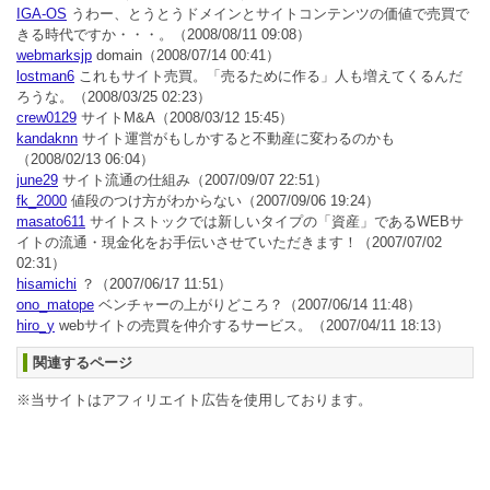
IGA-OS
うわー、とうとうドメインとサイトコンテンツの価値で売買で
きる時代ですか・・・。
（2008/08/11 09:08）
webmarksjp
domain
（2008/07/14 00:41）
lostman6
これもサイト売買。「売るために作る」人も増えてくるんだ
ろうな。
（2008/03/25 02:23）
crew0129
サイトM&A
（2008/03/12 15:45）
kandaknn
サイト運営がもしかすると不動産に変わるのかも
（2008/02/13 06:04）
june29
サイト流通の仕組み
（2007/09/07 22:51）
fk_2000
値段のつけ方がわからない
（2007/09/06 19:24）
masato611
サイトストックでは新しいタイプの「資産」であるWEBサ
イトの流通・現金化をお手伝いさせていただきます！
（2007/07/02
02:31）
hisamichi
？
（2007/06/17 11:51）
ono_matope
ベンチャーの上がりどころ？
（2007/06/14 11:48）
hiro_y
webサイトの売買を仲介するサービス。
（2007/04/11 18:13）
関連するページ
※当サイトはアフィリエイト広告を使用しております。