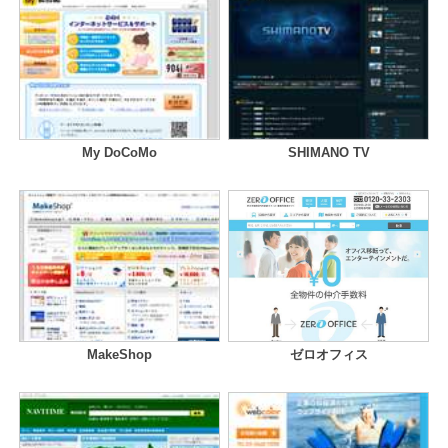
My DoCoMo
SHIMANO TV
MakeShop
ゼロオフィス