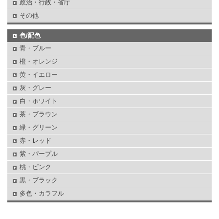
政治・行政・省庁
その他
色/配色
青・ブルー
橙・オレンジ
黄・イエロー
灰・グレー
白・ホワイト
茶・ブラウン
緑・グリーン
赤・レッド
紫・パープル
桃・ピンク
黒・ブラック
多色・カラフル