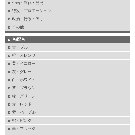
企画・制作・開発
特設・プロモーション
政治・行政・省庁
その他
色/配色
青・ブルー
橙・オレンジ
黄・イエロー
灰・グレー
白・ホワイト
茶・ブラウン
緑・グリーン
赤・レッド
紫・パープル
桃・ピンク
黒・ブラック