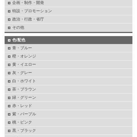
企画・制作・開発
特設・プロモーション
政治・行政・省庁
その他
色/配色
青・ブルー
橙・オレンジ
黄・イエロー
灰・グレー
白・ホワイト
茶・ブラウン
緑・グリーン
赤・レッド
紫・パープル
桃・ピンク
黒・ブラック