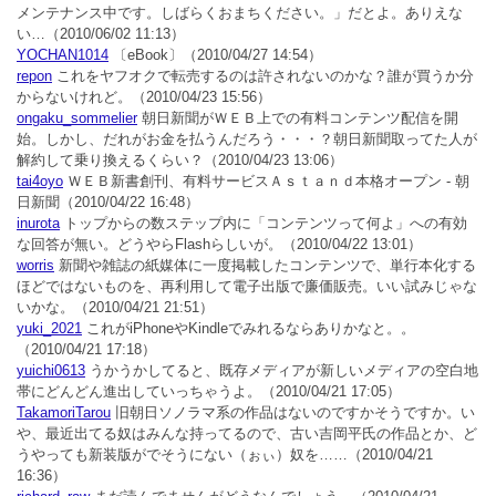
メンテナンス中です。しばらくおまちください。」だとよ。ありえな
い…
（2010/06/02 11:13）
YOCHAN1014
〔eBook〕
（2010/04/27 14:54）
repon
これをヤフオクで転売するのは許されないのかな？誰が買うか分
からないけれど。
（2010/04/23 15:56）
ongaku_sommelier
朝日新聞がＷＥＢ上での有料コンテンツ配信を開
始。しかし、だれがお金を払うんだろう・・・？朝日新聞取ってた人が
解約して乗り換えるくらい？
（2010/04/23 13:06）
tai4oyo
ＷＥＢ新書創刊、有料サービスＡｓｔａｎｄ本格オープン - 朝
日新聞
（2010/04/22 16:48）
inurota
トップからの数ステップ内に「コンテンツって何よ」への有効
な回答が無い。どうやらFlashらしいが。
（2010/04/22 13:01）
worris
新聞や雑誌の紙媒体に一度掲載したコンテンツで、単行本化する
ほどではないものを、再利用して電子出版で廉価販売。いい試みじゃな
いかな。
（2010/04/21 21:51）
yuki_2021
これがiPhoneやKindleでみれるならありかなと。。
（2010/04/21 17:18）
yuichi0613
うかうかしてると、既存メディアが新しいメディアの空白地
帯にどんどん進出していっちゃうよ。
（2010/04/21 17:05）
TakamoriTarou
旧朝日ソノラマ系の作品はないのですかそうですか。い
や、最近出てる奴はみんな持ってるので、古い吉岡平氏の作品とか、ど
うやっても新装版がでそうにない（ぉぃ）奴を……
（2010/04/21
16:36）