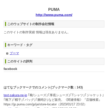
PUMA
http://www.puma.com/
このウェブサイトの制作会社情報
このサイトの制作実績 情報は現在ありません。
キーワード・タグ
プーマ
このサイトの評判
facebook
はてなブックマークでのコメント(ブックマーク数：
143
)
text-sakura-ne-jp
｢靴/シューズ｣｢厚底シューズ｣｢Tシャツ｣｢ジャケット｣
｢靴下｣｢帽子｣｢バッグ｣｢腕時計｣など販売。《関連情報》『店舗検索』
https://jp.puma.com/jp/ja/store-locator
（2023/01/17 23:02）