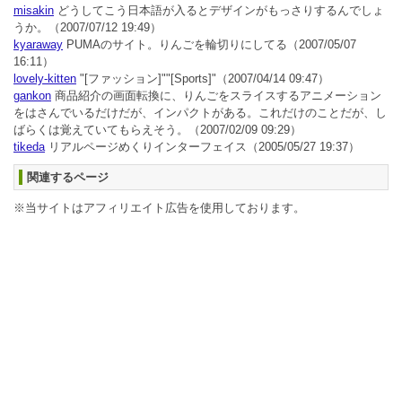
misakin
どうしてこう日本語が入るとデザインがもっさりするんでしょ
うか。
（2007/07/12 19:49）
kyaraway
PUMAのサイト。りんごを輪切りにしてる
（2007/05/07
16:11）
lovely-kitten
"[ファッション]""[Sports]"
（2007/04/14 09:47）
gankon
商品紹介の画面転換に、りんごをスライスするアニメーション
をはさんでいるだけだが、インパクトがある。これだけのことだが、し
ばらくは覚えていてもらえそう。
（2007/02/09 09:29）
tikeda
リアルページめくりインターフェイス
（2005/05/27 19:37）
関連するページ
※当サイトはアフィリエイト広告を使用しております。