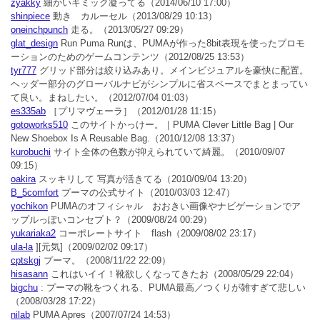
zyakky
細かいギミック凝ってる
（2014/06/10 17:00）
shinpiece
動き カルーセル
（2013/08/29 10:13）
oneinchpunch
走る。
（2013/05/27 09:29）
glat_design
Run Puma Runは、PUMAが作った8bit表現を使ったプロモ
ーションのためのゲームコンテンツ
（2012/08/25 13:53）
tyr777
グリッド部分は絞り込みあり。メインビジュアルを豪快に配置。
ヘッダー部分のグローバルナビがシンプルに省スペースでまとまってい
て良い。まねしたい。
（2012/07/04 01:03）
es335ab
［プリマヴェーラ］
（2012/01/28 11:15）
gotoworks510
このサイトかっけー。｜PUMA Clever Little Bag | Our
New Shoebox Is A Reusable Bag.
（2010/12/08 13:37）
kurobuchi
サイト全体の色数が抑えられていて綺麗。
（2010/09/07
09:15）
oakira
スッキリして 写真が活きてる
（2010/09/04 13:20）
B_5comfort
プーマの公式サイト
（2010/03/03 12:47）
yochikon
PUMAのオフィシャル おおきい画像やナビゲーションでア
ップルっぽいコンセプト？
（2009/08/24 00:29）
yukariaka2
コーポレートサイト flash
（2009/08/02 23:17）
ula-la
][元気]
（2009/02/02 09:17）
cptskgj
プーマ。
（2008/11/22 22:09）
hisasann
これはいイイ！靴欲しくなってきたお
（2008/05/29 22:04）
bigchu
: プーマの靴をつくれる、PUMA最高／つくりが雑すぎて悲しい
（2008/03/28 17:22）
nilab
PUMA Apres
（2007/07/24 14:53）