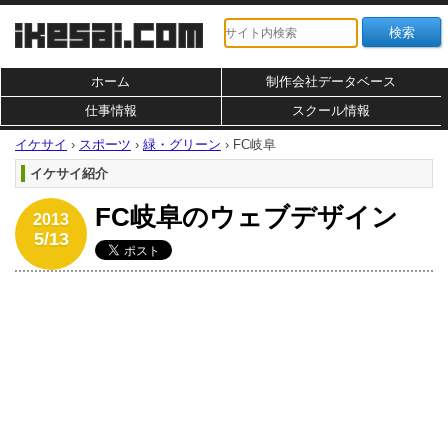
ホーム
制作会社データベース
仕事情報
スクール情報
イケサイ
›
スポーツ
›
緑・グリーン
›
FC岐阜
イケサイ紹介
FC岐阜のウェブデザイン
2013
5/13