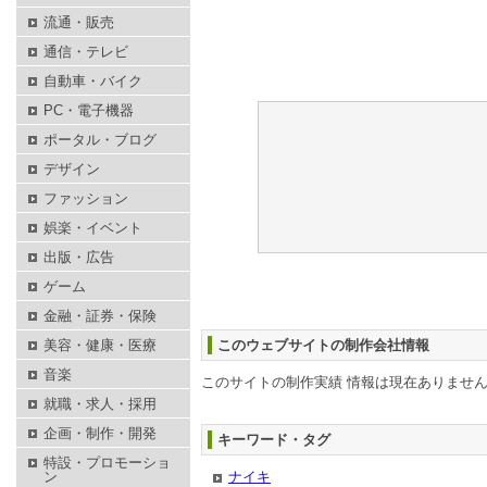
流通・販売
通信・テレビ
自動車・バイク
PC・電子機器
ポータル・ブログ
デザイン
ファッション
娯楽・イベント
出版・広告
ゲーム
金融・証券・保険
美容・健康・医療
このウェブサイトの制作会社情報
音楽
このサイトの制作実績 情報は現在ありませ
就職・求人・採用
企画・制作・開発
キーワード・タグ
特設・プロモーショ
ン
ナイキ