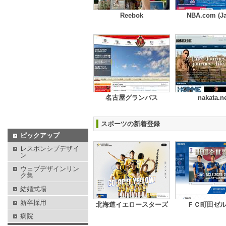
Reebok
NBA.com (Ja
名古屋グランパス
nakata.n
スポーツの新着登録
ピックアップ
レスポンシブデザイ
ン
ウェブデザインリン
ク集
結婚式場
新卒採用
北海道イエロースターズ
ＦＣ町田ゼ
病院