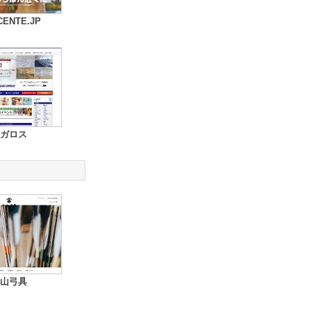
CENTE.JP
ガロス
山弓具