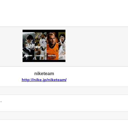
niketeam
http://nike.jp/niketeam/
ん。