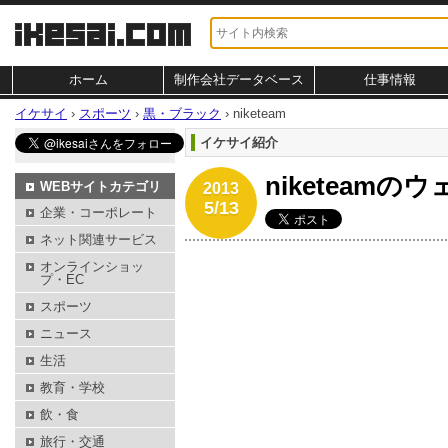
ホーム
制作会社データベース
仕事情報
イケサイ
›
スポーツ
›
黒・ブラック
›
niketeam
イケサイ紹介
niketeam
WEBサイトカテゴリ
2013
5/13
企業・コーポレート
ネット関連サービス
オンラインショッ
プ・EC
スポーツ
ニュース
生活
教育・学校
飲・食
旅行・交通