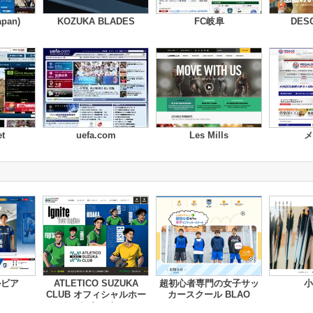
pan)
KOZUKA BLADES
FC岐阜
DES
et
uefa.com
Les Mills
メ
ルビア
ATLETICO SUZUKA
超初心者専門の女子サッ
小
CLUB オフィシャルホー
カースクール BLAO
ムページ