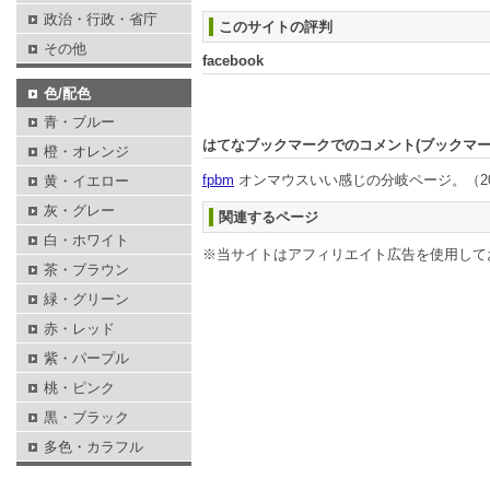
政治・行政・省庁
このサイトの評判
その他
facebook
色/配色
青・ブルー
はてなブックマークでのコメント(ブックマ
橙・オレンジ
fpbm
オンマウスいい感じの分岐ページ。
（20
黄・イエロー
灰・グレー
関連するページ
白・ホワイト
※当サイトはアフィリエイト広告を使用して
茶・ブラウン
緑・グリーン
赤・レッド
紫・パープル
桃・ピンク
黒・ブラック
多色・カラフル