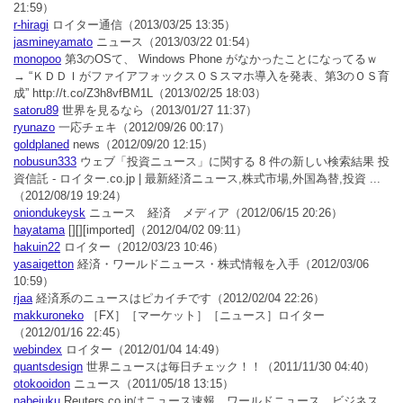
21:59）
r-hiragi
ロイター通信
（2013/03/25 13:35）
jasmineyamato
ニュース
（2013/03/22 01:54）
monopoo
第3のOSて、 Windows Phone がなかったことになってるｗ
→ “ＫＤＤＩがファイアフォックスＯＳスマホ導入を発表、第3のＯＳ育
成” http://t.co/Z3h8vfBM1L
（2013/02/25 18:03）
satoru89
世界を見るなら
（2013/01/27 11:37）
ryunazo
一応チェキ
（2012/09/26 00:17）
goldplaned
news
（2012/09/20 12:15）
nobusun333
ウェブ「投資ニュース」に関する 8 件の新しい検索結果 投
資信託 - ロイター.co.jp | 最新経済ニュース,株式市場,外国為替,投資 ...
（2012/08/19 19:24）
oniondukeysk
ニュース 経済 メディア
（2012/06/15 20:26）
hayatama
[][][imported]
（2012/04/02 09:11）
hakuin22
ロイター
（2012/03/23 10:46）
yasaigetton
経済・ワールドニュース・株式情報を入手
（2012/03/06
10:59）
rjaa
経済系のニュースはピカイチです
（2012/02/04 22:26）
makkuroneko
［FX］［マーケット］［ニュース］ロイター
（2012/01/16 22:45）
webindex
ロイター
（2012/01/04 14:49）
quantsdesign
世界ニュースは毎日チェック！！
（2011/11/30 04:40）
otokooidon
ニュース
（2011/05/18 13:15）
nabejuku
Reuters.co.jpはニュース速報、ワールドニュース、ビジネス