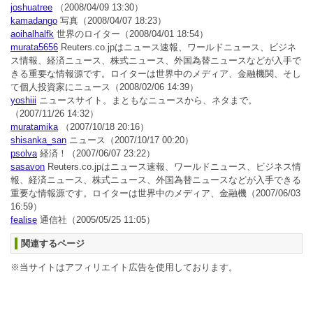
joshuatree
（2008/04/09 13:30）
kamadango
写真
（2008/04/07 18:23）
aoihalhalfk
世界のロイター
（2008/04/01 18:54）
murata5656
Reuters.co.jpはニュース速報、ワールドニュース、ビジネ
ス情報、経済ニュース、株式ニュース、外国為替ニュースなどが入手で
きる重要な情報源です。ロイターは世界中のメディア、金融機関、そし
て個人投資家にニュース
（2008/02/06 14:39）
yoshiii
ニュースサイト。まともなニュースから、ネタまで。
（2007/11/26 14:32）
muratamika
（2007/10/18 20:16）
shisanka_san
ニュース
（2007/10/17 00:20）
psolva
経済！
（2007/06/07 23:22）
sasavon
Reuters.co.jpはニュース速報、ワールドニュース、ビジネス情
報、経済ニュース、株式ニュース、外国為替ニュースなどが入手できる
重要な情報源です。ロイターは世界中のメディア、金融機
（2007/06/03
16:59）
fealise
通信社
（2005/05/25 11:05）
関連するページ
※当サイトはアフィリエイト広告を使用しております。