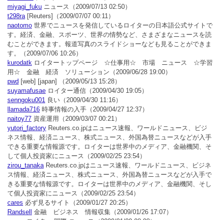
miyagi_fuku
ニュース
（2009/07/13 02:50）
t298ra
[Reuters]
（2009/07/07 00:11）
naotomo
世界でニュースを発信しているロイターの日本語公式サイトで
す。経済、金融、スポーツ、世界の情勢など、さまざまなニュースを読
むことができます。報道写真のスライドショーなども見ることができま
す。
（2009/07/06 10:26）
kurodatk
ロイタートップページ ☆仕事用☆ 市場 ニュース ☆学習
用☆ 金融 経済 ソリューション
（2009/06/28 19:00）
pwd
[web] [japan]
（2009/05/13 15:28）
suyamafusae
ロイター通信
（2009/04/30 19:05）
senngoku001
良い
（2009/04/30 11:16）
llamada716
時事情報の入手
（2009/04/27 12:37）
naitoy77
資産運用
（2009/03/07 00:21）
yutori_factory
Reuters.co.jpはニュース速報、ワールドニュース、ビジ
ネス情報、経済ニュース、株式ニュース、外国為替ニュースなどが入手
できる重要な情報源です。ロイターは世界中のメディア、金融機関、そ
して個人投資家にニュース
（2009/02/25 23:54）
zirou_tanaka
Reuters.co.jpはニュース速報、ワールドニュース、ビジネ
ス情報、経済ニュース、株式ニュース、外国為替ニュースなどが入手で
きる重要な情報源です。ロイターは世界中のメディア、金融機関、そし
て個人投資家にニュース
（2009/02/25 23:54）
cares
必ず見るサイト
（2009/01/27 20:25）
Randsell
金融 ビジネス 情報収集
（2009/01/26 17:07）