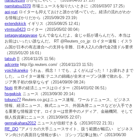
nana3916ni
かかせにゃい。。
（2016/04/05 17:15）
namitatsu3370
市場ニュースを知りたいときに
（2016/03/07 17:25）
aoi-yuri
ロイターも抑えておけと誰かが述べていた。経済の流れがわか
る情報ばかりだから
（2015/09/29 23:19）
extendskick
イギリス
（2015/08/25 12:41）
ytmtsu0423
ロイター
（2015/05/02 00:04）
setagayatagayase
なんで金なんだよ。金じゃ筋が通らんだろ。本当は
お前はいったい誰なんだ。 RT @Reuters_co_jp: ロイター速報：イスラ
ム国が日本の有志連合への支持を非難、日本人2人の身代金2億ドル要求
（2015/01/20 16:01）
tatsuh
[]
（2014/11/25 11:56）
adconte
http://jp.reuters.com/
（2014/11/23 11:53）
yoichikaneko
うわぁ、残念！！でも、よくがんばった！！お疲れさまで
した。→ロイター速報:テニスの錦織が全米オープン決勝で敗れる、ア
ジア男子初の快挙ならず
（2014/09/09 08:24）
Noiti
世界の経済ニュースはロイター
（2014/01/02 06:51）
hsgwkisk
ニュース
（2013/09/30 20:14）
tobuno77
Reuters.co.jpはニュース速報、ワールドニュース、ビジネス
情報、経済ニュース、株式ニュース、外国為替ニュースなどが入手でき
る重要な情報源です。ロイターは世界中のメディア、金融機関、そして
個人投資家にニュース
（2013/09/05 22:07）
gennakahara2012
ニュースが信頼できる
（2013/07/22 21:31）
RE_DO
"アメリカの大手ニュースサイト、扱う範囲が幅広い ビジネス
マン向けの真面目な情報が多い ゴシップ記事は無い"
（2013/06/30