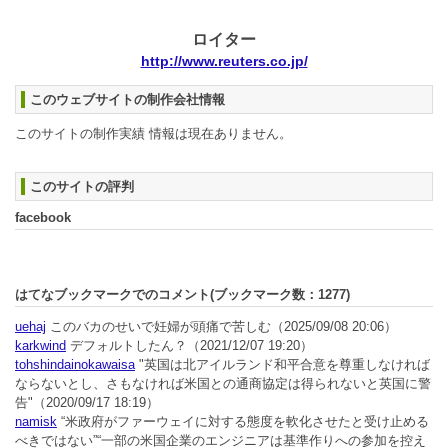
ロイター
http://www.reuters.co.jp/
このウェブサイトの制作会社情報
このサイトの制作実績 情報は現在ありません。
このサイトの評判
facebook
はてなブックマークでのコメント(ブックマーク数：
1277
)
uehaj
このバカのせいで妊婦が頭痛で苦しむ
（2025/09/08 20:06）
karkwind
デフォルトしたん？
（2021/12/07 19:20）
tohshindainokawaisa
"英国は北アイルランド和平合意を尊重しなければ
ならないとし、さもなければ米国との通商協定は得られないと英国に警
告"
（2020/09/17 18:19）
namisk
“米政府がファーウェイに対する態度を軟化させたと受け止める
べきではない”“一部の米国企業のエンジニアは基準作りへの参加を控え