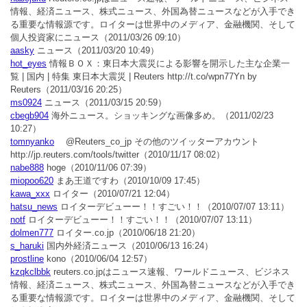
情報、経済ニュース、株式ニュース、外国為替ニュースなどが入手でき
る重要な情報源です。ロイターは世界中のメディア、金融機関、そして
個人投資家にニュース
（2011/03/26 09:10）
aasky
ニュース
（2011/03/20 10:49）
hot_eyes
情報ＢＯＸ：東日本大震災による影響を開示した主な企業一
覧 | 国内 | 特集 東日本大震災 | Reuters http://t.co/wpn77Yn by
Reuters
（2011/03/16 20:25）
ms0924
ニュース
（2011/03/15 20:59）
cbegb904
海外ニュース。ショッキングな画像多め。
（2011/02/23
10:27）
tomnyanko
@Reuters_co_jp その他のツイッターアカウント
http://jp.reuters.com/tools/twitter
（2010/11/17 08:02）
nabe888
hoge
（2010/11/06 07:39）
miopoo620
まあ王道ですわ
（2010/10/09 17:45）
kawa_xxx
ロイター
（2010/07/21 12:04）
hatsu_news
ロイターデビューー！！すごい！！
（2010/07/07 13:11）
notf
ロイターデビューー！！すごい！！
（2010/07/07 13:11）
dolmen777
ロイター.co.jp
（2010/06/18 21:20）
s_haruki
国内外経済ニュース
（2010/06/13 16:24）
prostline
kono
（2010/06/04 12:57）
kzqkclbbk
reuters.co.jpはニュース速報、ワールドニュース、ビジネス
情報、経済ニュース、株式ニュース、外国為替ニュースなどが入手でき
る重要な情報源です。ロイターは世界中のメディア、金融機関、そして