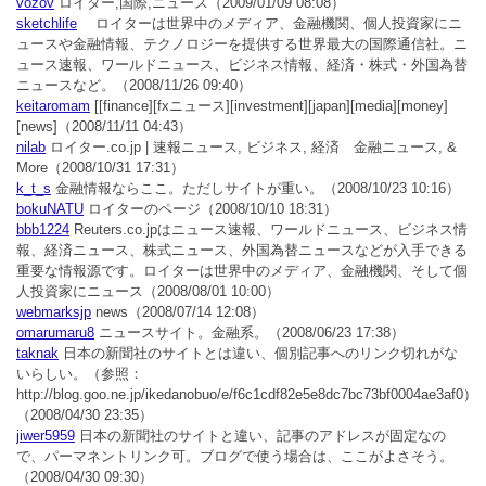
vozov
ロイター,国際,ニュース
（2009/01/09 08:08）
sketchlife
ロイターは世界中のメディア、金融機関、個人投資家にニ
ュースや金融情報、テクノロジーを提供する世界最大の国際通信社。ニ
ュース速報、ワールドニュース、ビジネス情報、経済・株式・外国為替
ニュースなど。
（2008/11/26 09:40）
keitaromam
[[finance][fxニュース][investment][japan][media][money]
[news]
（2008/11/11 04:43）
nilab
ロイター.co.jp | 速報ニュース, ビジネス, 経済 金融ニュース, &
More
（2008/10/31 17:31）
k_t_s
金融情報ならここ。ただしサイトが重い。
（2008/10/23 10:16）
bokuNATU
ロイターのページ
（2008/10/10 18:31）
bbb1224
Reuters.co.jpはニュース速報、ワールドニュース、ビジネス情
報、経済ニュース、株式ニュース、外国為替ニュースなどが入手できる
重要な情報源です。ロイターは世界中のメディア、金融機関、そして個
人投資家にニュース
（2008/08/01 10:00）
webmarksjp
news
（2008/07/14 12:08）
omarumaru8
ニュースサイト。金融系。
（2008/06/23 17:38）
taknak
日本の新聞社のサイトとは違い、個別記事へのリンク切れがな
いらしい。（参照：
http://blog.goo.ne.jp/ikedanobuo/e/f6c1cdf82e5e8dc7bc73bf0004ae3af0）
（2008/04/30 23:35）
jiwer5959
日本の新聞社のサイトと違い、記事のアドレスが固定なの
で、パーマネントリンク可。ブログで使う場合は、ここがよさそう。
（2008/04/30 09:30）