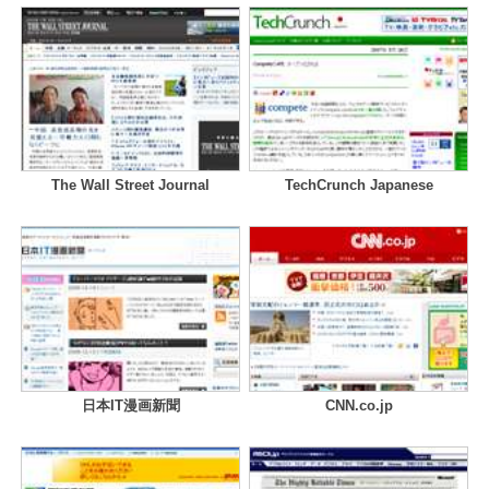
The Wall Street Journal
TechCrunch Japanese
日本IT漫画新聞
CNN.co.jp