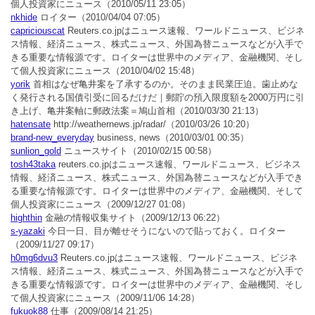
個人投資家にニュース
（2010/05/11 23:05）
nkhide
ロイター
（2010/04/04 07:05）
capriciouscat
Reuters.co.jpはニュース速報、ワールドニュース、ビジネ
ス情報、経済ニュース、株式ニュース、外国為替ニュースなどが入手で
きる重要な情報源です。ロイターは世界中のメディア、金融機関、そし
て個人投資家にニュース
（2010/04/02 15:48）
yorik
首相はなぜ亀井案を了承するのか。そのまま民業圧迫。歯止めな
く発行される国債引受に回るだけだ｜郵貯の預入限度額を2000万円に引
き上げ、亀井案軸に郵政法案＝鳩山首相
（2010/03/30 21:13）
hatensate
http://weathernews.jp/radar/
（2010/03/26 10:20）
brand-new_everyday
business, news
（2010/03/01 00:35）
sunlion_gold
ニュースサイト
（2010/02/15 00:58）
tosh43taka
reuters.co.jpはニュース速報、ワールドニュース、ビジネス
情報、経済ニュース、株式ニュース、外国為替ニュースなどが入手でき
る重要な情報源です。ロイターは世界中のメディア、金融機関、そして
個人投資家にニュース
（2009/12/27 01:08）
highthin
金融の情報収集サイト
（2009/12/13 06:22）
s-yazaki
今日一日、目が離せそうにないので貼っておく。ロイター
（2009/11/27 09:17）
h0mg6dvu3
Reuters.co.jpはニュース速報、ワールドニュース、ビジネ
ス情報、経済ニュース、株式ニュース、外国為替ニュースなどが入手で
きる重要な情報源です。ロイターは世界中のメディア、金融機関、そし
て個人投資家にニュース
（2009/11/06 14:28）
fukuok88
仕事
（2009/08/14 21:25）