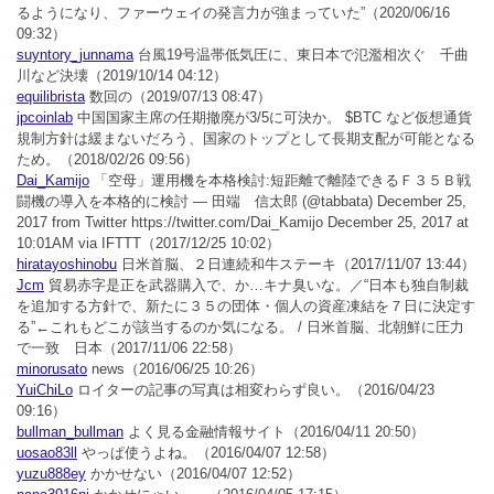
るようになり、ファーウェイの発言力が強まっていた”
（2020/06/16
09:32）
suyntory_junnama
台風19号温帯低気圧に、東日本で氾濫相次ぐ 千曲
川など決壊
（2019/10/14 04:12）
equilibrista
数回の
（2019/07/13 08:47）
jpcoinlab
中国国家主席の任期撤廃が3/5に可決か。 $BTC など仮想通貨
規制方針は緩まないだろう、国家のトップとして長期支配が可能となる
ため。
（2018/02/26 09:56）
Dai_Kamijo
「空母」運用機を本格検討:短距離で離陸できるＦ３５Ｂ戦
闘機の導入を本格的に検討 — 田端 信太郎 (@tabbata) December 25,
2017 from Twitter https://twitter.com/Dai_Kamijo December 25, 2017 at
10:01AM via IFTTT
（2017/12/25 10:02）
hiratayoshinobu
日米首脳、２日連続和牛ステーキ
（2017/11/07 13:44）
Jcm
貿易赤字是正を武器購入で、か…キナ臭いな。／“日本も独自制裁
を追加する方針で、新たに３５の団体・個人の資産凍結を７日に決定す
る”←これもどこが該当するのか気になる。 / 日米首脳、北朝鮮に圧力
で一致 日本
（2017/11/06 22:58）
minorusato
news
（2016/06/25 10:26）
YuiChiLo
ロイターの記事の写真は相変わらず良い。
（2016/04/23
09:16）
bullman_bullman
よく見る金融情報サイト
（2016/04/11 20:50）
uosao83ll
やっぱ使うよね。
（2016/04/07 12:58）
yuzu888ey
かかせない
（2016/04/07 12:52）