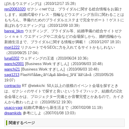
ばれるウエディングは
（2010/12/17 15:28）
ren20061020
ゼクシィnetでは、ブライダルに関する総合情報をお届け
します。結婚式場やドレス・指輪などウエディング当日に関わることは
もちろん、準備のためのブライダルエステまで完全サポート！ゲストに
喜ばれるウエディングは
（2010/12/09 10:39）
banrai_bkm
ウエディング、ブライダル等、結婚準備の総合サイトゼク
シィｎｅｔ.ウエディングや二次会などの会場探しから、婚約指輪から
新婚生活まで、ブライダルに関する情報が満載！
（2010/12/07 18:10）
mori1222
リクルートで今SEOに力を入れてるサイトかもしれない
（2010/09/25 17:04）
luna0202
ウェディングの王道
（2010/06/24 10:36）
wanchi2001
[Business:Work:すぎしん]
（2010/06/03 10:48）
wanchi21
[Business:Work:すぎしん]
（2010/06/03 10:48）
sagi1213
FlashVIåãæ¿ãï¼ãµã ãã¤ã«ç¸¦ã¹ã¯ã­ã¼ã«å
（2010/05/26
19:07）
contractio
RT @etekichi: 50人以上の規模のイベント会場を探すとき
は、ゼクシィのサイトで探すと良いというライフハック。結婚式の2次
会会場とかは、プロジェクター完備とか音響完璧とかあるので。カイさ
んから教わったよ☆
（2010/05/12 19:30）
usaco-yagi
結婚式準備から新生活まで
（2007/02/08 11:19）
dreamkids
参考にしよ
（2007/01/08 13:03）
関連するページ