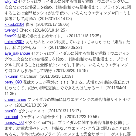
wkym2
ゼクシィはブライダルに関する情報が満載！ウエディングや二
次会などの会場探しを始め、婚約指輪から新生活まで、ブライダルに関
することは全部ゼクシィがお手伝い。いろんなウエディングや口コミも
参考にして納得の
（2016/01/18 14:03）
kikeda1104
参考
（2014/11/17 19:06）
twenty3
Check
（2014/06/19 14:25）
flare99
結婚式場のまとめサイト。
（2011/11/18 15:35）
soleile2007
あなたのヒレカツ応援しています♪じゃなかった『婚活』だ
ね。私にお任せね！ =>
（2011/08/29 05:22）
aya_sakanoue
ゼクシィはブライダルに関する情報が満載！ウエディン
グや二次会などの会場探しを始め 、婚約指輪から新生活まで、ブライ
ダルに関することは全部ゼクシィがお手伝い。 いろんなウエディング
や口コミも参考にして納得
（2011/06/20 16:18）
nikumin
@archsan
（2011/05/15 13:39）
berry_093
花嫁カフェが意外と（！）使える。式場とか指輪の宣伝だけ
じゃなくて、細かい情報交換までできるのは助かるー！
（2011/04/01
11:36）
cheri-mariee
ブライダルの準備にはウエディングの総合情報サイト ゼク
シィ
（2011/02/13 20:39）
hszr00
ゼクシィｎｅｔ
（2011/01/31 16:17）
ooiiooot
ウェディング総合サイト
（2010/12/23 10:56）
honsya_03
ゼクシィnetでは、ブライダルに関する総合情報をお届けし
ます。結婚式場やドレス・指輪などウエディング当日に関わることはも
ちろん、準備のためのブライダルエステまで完全サポート！ゲストに喜