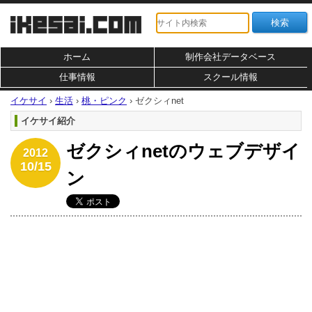
ホーム
制作会社データベース
仕事情報
スクール情報
イケサイ
›
生活
›
桃・ピンク
›
ゼクシィnet
イケサイ紹介
ゼクシィnetのウェブデザイ
2012
10/15
ン