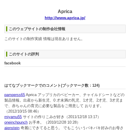
Aprica
http://www.aprica.jp/
このウェブサイトの制作会社情報
このサイトの制作実績 情報は現在ありません。
このサイトの評判
facebook
はてなブックマークでのコメント(ブックマーク数：
124
)
pamperss65
Aprica アップリカのベビーカー、チャイルドシートなどの
製品情報。出産から新生児、0 才未満の乳児、1才児、2才児、3才児ま
で、赤ちゃんの育児に必要な製品をご用意して おります。
（2012/10/15 08:46）
miyamu55
サイトの作りこみが好き
（2011/12/18 13:17）
oneinchpunch
お手本。
（2010/12/28 10:28）
aienstein
奇麗にできてると思う。 でもこういうバキバキ好みのお母さ