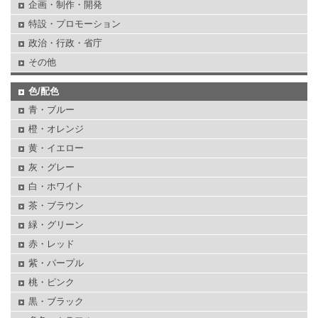
企画・制作・開発
特設・プロモーション
政治・行政・省庁
その他
色/配色
青・ブルー
橙・オレンジ
黄・イエロー
灰・グレー
白・ホワイト
茶・ブラウン
緑・グリーン
赤・レッド
紫・パープル
桃・ピンク
黒・ブラック