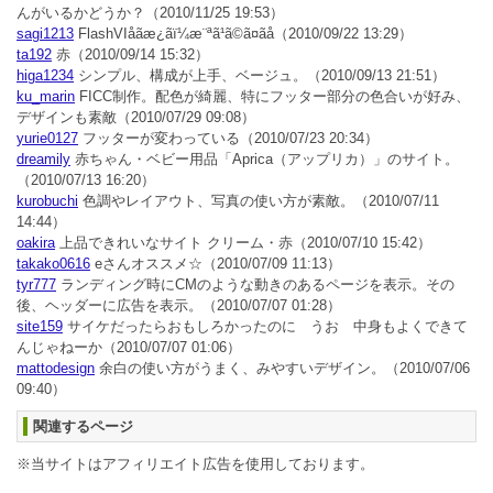
んがいるかどうか？
（2010/11/25 19:53）
sagi1213
FlashVIåãæ¿ãï¼æ¨ªã¹ã©ã¤ãå
（2010/09/22 13:29）
ta192
赤
（2010/09/14 15:32）
higa1234
シンプル、構成が上手、ベージュ。
（2010/09/13 21:51）
ku_marin
FICC制作。配色が綺麗、特にフッター部分の色合いが好み、
デザインも素敵
（2010/07/29 09:08）
yurie0127
フッターが変わっている
（2010/07/23 20:34）
dreamily
赤ちゃん・ベビー用品「Aprica（アップリカ）」のサイト。
（2010/07/13 16:20）
kurobuchi
色調やレイアウト、写真の使い方が素敵。
（2010/07/11
14:44）
oakira
上品できれいなサイト クリーム・赤
（2010/07/10 15:42）
takako0616
eさんオススメ☆
（2010/07/09 11:13）
tyr777
ランディング時にCMのような動きのあるページを表示。その
後、ヘッダーに広告を表示。
（2010/07/07 01:28）
site159
サイケだったらおもしろかったのに うお 中身もよくできて
んじゃねーか
（2010/07/07 01:06）
mattodesign
余白の使い方がうまく、みやすいデザイン。
（2010/07/06
09:40）
関連するページ
※当サイトはアフィリエイト広告を使用しております。