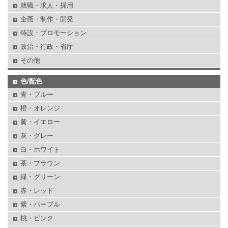
就職・求人・採用
企画・制作・開発
特設・プロモーション
政治・行政・省庁
その他
色/配色
青・ブルー
橙・オレンジ
黄・イエロー
灰・グレー
白・ホワイト
茶・ブラウン
緑・グリーン
赤・レッド
紫・パープル
桃・ピンク