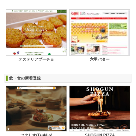
オステリアブーチョ
六甲バター
飲・食の新着登録
ツクリオ(Tsuklio)
SHOGUN PIZZA