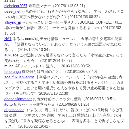
22:21）
nichelcar2057
寿司屋マナー
（2017/01/13 03:21）
uesei_net
うちの子ども、行きたがるやろうなあ。。 でも、わざわざコ
レの為に東京へ行かないけどね(^_^;)
（2017/01/06 08:32）
allsync_jp
何かかっこいいコーヒー屋さん。/BUCKLE COFFEE、町工
場の一角から体験に基づくコーヒーを発信：るるぶ.com
（2017/01/02
15:58）
NAT
るるぶ.comのお出かけ情報ニュースに、今年の雪ミク電車の記事
が。 「話題となっている」とあるが、どういう人達の話題かが気にな
る…。
（2016/12/25 10:34）
aukusoe
この辺怖いから近寄らないって言ったら「小学生かよw」って
笑われた。ぐぬぬ。
（2016/12/14 12:27）
mucci
ATフィールド！←違う。
（2016/12/08 00:52）
tone-unga
御花畑とは当日のこと。
（2016/11/26 02:40）
sca_fukushi-entry
【今週のフクシ・エントリ！】“その存在を自然に表
現し、可視化することで正しい知識や理解を広げるきっかけとし、カミ
ングアウトしたいと願い選択する人をやさしく受け止め応援できる社会
づくりを目指して”
（2016/09/19 22:30）
ehonchildmother
お出かけ前のチェックに便利
（2016/09/13 10:51）
itotto
めちゃくちゃ腹立ったｗ
（2016/06/29 01:25）
el-pescador
（rふるぶ）肩こりにサバ。旨みいっぱいの長崎発「さば生
節 炙燻」 大型のサバを調味して蒸し上げ燻製に仕上げた商品。水分
を飛ばして旨みを凝縮させるとともに、表面を炙ることで香ばしさをプ
ラス。
（2016/06/22 19:41）