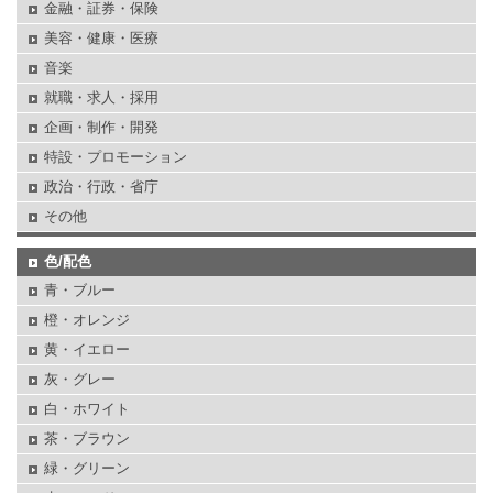
金融・証券・保険
美容・健康・医療
音楽
就職・求人・採用
企画・制作・開発
特設・プロモーション
政治・行政・省庁
その他
色/配色
青・ブルー
橙・オレンジ
黄・イエロー
灰・グレー
白・ホワイト
茶・ブラウン
緑・グリーン