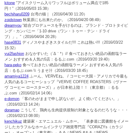
kitone
“アイスクリーム入りワッフルはボリューム満点で185
円！”
（2016/05/03 15:38）
bechiharu0209
台湾の猫｜
（2016/04/30 11:20）
zoidstown
秋葉原にも出来たのか。
（2016/04/20 08:49）
dreamyou
“総合プロデュースを手がけるのは、ブランド・プロトタイピ
ング・カンパニー「1-10 drive（ワン・トゥー・テン・ドライ
ブ）」。”
（2016/04/04 20:28）
hase0831
ディノスやまざきスタイルだ!!! これは熱い!!!
（2016/03/22
15:32）
yui2fashion
おなかすいた（´Δ｀*）// 食べておきたい絶品の函館塩ラー
メン おすすめ＆人気の5店：るるぶ.com
（2016/03/20 19:40）
hara-peko
食べておきたい絶品の函館塩ラーメン おすすめ＆人気の5
店：るるぶ.com \\ うまそ汁
（2016/03/20 18:45）
amamiya1224
ふーん、VERVEね。 / コーヒー大国・アメリカで今最も
人気のあるコーヒーショップ『VERVE COFFEE ROASTERS（ヴァー
ヴ コーヒー ロースターズ）』が日本初上陸！！（東京都）：るる
ぶ.com
（2016/02/14 14:06）
e-domon
「客のわがままで申し訳ないが、よく焼いてください。」
（2016/02/13 14:24）
doramao
こうして、鶏肉も生肉提供規制の対象となるのだろうな・・・
（2016/02/13 08:00）
kenchikuz
建築家・エマニュエル・ムホー。 「表参道に図書館をイメー
ジしたカラフルなホームインテリア雑貨専門店『CORAZYs（カラジ
ー）』オープン！（東京都）」るるぶNEWS #るるぶNEWS