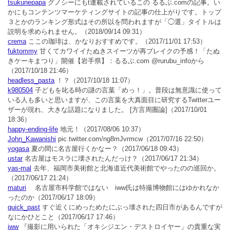
tsukunepapa
グノシーにもt連載されているこの るるぶ.comの記事。い
かにもコンテンツマーケティングサイトの記事の仕上がりです。トップ
３とかのランキング形式はその所以を問われますが「◯選」タイトルは
説明を求められません。
（2018/09/14 09:31）
crema
ここの珈琲は、かなりおすすめです。
（2017/11/01 17:53）
fuktommy
甘くてカワイイたぬきスイーツが再ブレイクの予感！「たぬ
きケーキまつり」開催【岩手県】：るるぶ.com @rurubu_infoから
（2017/10/18 21:46）
headless_pasta
！？
（2017/10/18 11:07）
k980504
子どもを叱る時の謎の言葉「めっ！」。普段は無意識に使って
いる人も多いと思いますが、この言葉を大真面目に研究するTwitterユー
ザーが現れ、大きな話題になりました。 [方言周圏論]
（2017/10/01
18:36）
happy-ending-life
地元！
（2017/08/06 10:37）
John_Kawanishi
pic.twitter.com/ng8mJvrmcw
（2017/07/16 22:50）
yogasa
夏の間に名古屋行くかなー？
（2017/06/18 09:43）
ustar
名古屋はモスラに壊されたんだっけ？
（2017/06/17 21:34）
yas-mal
去年、福岡市美術館と北海道近代美術館でやったのの巡回か。
（2017/06/17 21:24）
maturi
名古屋市科学館ではない iww氏は特撮博物館にはゆかれなか
ったのか
（2017/06/17 18:09）
quick_past
すぐ近くにめっためたにぶっ壊された四日市があるんですが
なにかひとこと
（2017/06/17 17:46）
iww
『撮影に用いられた「オキシジエン・デストロイヤー」の貴重な実