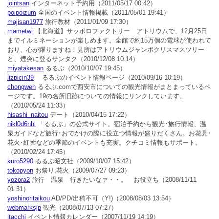
jointsan
インターネット予約用
（2011/05/17 00:42）
poipoizum
全国のイベント情報掲載
（2011/05/01 19:41）
majisan1977
旅行教材
（2011/01/09 17:30）
mametwi
【北海道】サッポロファクトリー アトリウムで、12月25日
までイルミネーションが楽しめます。全館で約15万個の電球が使われて
おり、心が躍りますね！見所はアトリウムジャンボクリスマスツリー
と、煙突に登るサンタク
（2010/12/08 10:14）
miyatakesan
るるぶ
（2010/10/07 19:45）
lizpicin39
るるぶのイベント情報ページ
（2010/09/16 10:19）
chongwen
るるぶ.comで西安市についての観光情報がまとまっているペ
ージです。19の名所旧跡についての情報にリンクしています。
（2010/05/24 11:33）
hisashi_naitou
デート
（2010/04/15 17:22）
nikl0d6nhl
「るるぶ」の公式サイト。宿泊予約から観光･旅行情報、温
泉ガイドなど旅行･おでかけの際に役立つ情報が盛りだくさん。お花見･
花火･紅葉などの季節のイベントも充実。クチコミ情報もサポート。
（2010/02/24 17:45）
kuro5290
るるぶ昭文社
（2009/10/07 15:42）
tokopyon
お祭り,花火
（2009/07/27 09:23）
yozora2
旅行 温泉 行きたいなァ・・。 お役立ち
（2008/11/11
01:31）
yoshinoritaikou
AD/PD/出稿不可（Y!)
（2008/08/03 13:54）
webmarksjp
観光
（2008/07/13 07:27）
itacchi
イベント情報カレンダー
（2007/11/19 14:19）