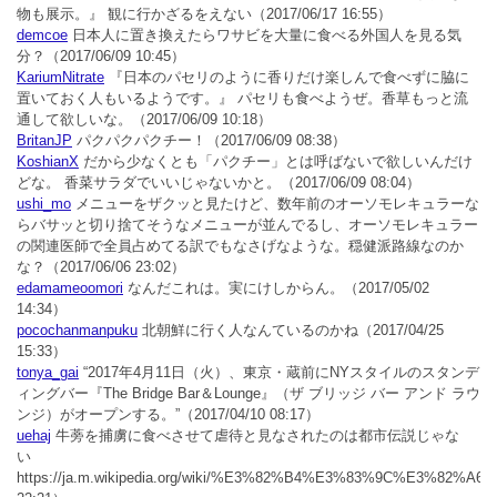
物も展示。』 観に行かざるをえない
（2017/06/17 16:55）
demcoe
日本人に置き換えたらワサビを大量に食べる外国人を見る気
分？
（2017/06/09 10:45）
KariumNitrate
『日本のパセリのように香りだけ楽しんで食べずに脇に
置いておく人もいるようです。』 パセリも食べようぜ。香草もっと流
通して欲しいな。
（2017/06/09 10:18）
BritanJP
パクパクパクチー！
（2017/06/09 08:38）
KoshianX
だから少なくとも「パクチー」とは呼ばないで欲しいんだけ
どな。 香菜サラダでいいじゃないかと。
（2017/06/09 08:04）
ushi_mo
メニューをザクッと見たけど、数年前のオーソモレキュラーな
らバサッと切り捨てそうなメニューが並んでるし、オーソモレキュラー
の関連医師で全員占めてる訳でもなさげなような。穏健派路線なのか
な？
（2017/06/06 23:02）
edamameoomori
なんだこれは。実にけしからん。
（2017/05/02
14:34）
pocochanmanpuku
北朝鮮に行く人なんているのかね
（2017/04/25
15:33）
tonya_gai
“2017年4月11日（火）、東京・蔵前にNYスタイルのスタンデ
ィングバー『The Bridge Bar＆Lounge』（ザ ブリッジ バー アンド ラウ
ンジ）がオープンする。”
（2017/04/10 08:17）
uehaj
牛蒡を捕虜に食べさせて虐待と見なされたのは都市伝説じゃな
い
https://ja.m.wikipedia.org/wiki/%E3%82%B4%E3%83%9C%E3%82%A6#.E5.