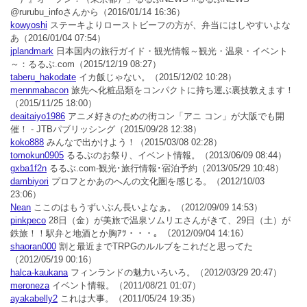
@rurubu_infoさんから
（2016/01/14 16:36）
kowyoshi
ステーキよりローストビーフの方が、弁当にはしやすいよな
あ
（2016/01/04 07:54）
jplandmark
日本国内の旅行ガイド・観光情報～観光・温泉・イベント
～：るるぶ.com
（2015/12/19 08:27）
taberu_hakodate
イカ飯じゃない。
（2015/12/02 10:28）
mennmabacon
旅先へ化粧品類をコンパクトに持ち運ぶ裏技教えます！
（2015/11/25 18:00）
deaitaiyo1986
アニメ好きのための街コン「アニ コン」が大阪でも開
催！ - JTBパブリッシング
（2015/09/28 12:38）
koko888
みんなで出かけよう！
（2015/03/08 02:28）
tomokun0905
るるぶのお祭り、イベント情報。
（2013/06/09 08:44）
gxba1f2n
るるぶ.com-観光･旅行情報･宿泊予約
（2013/05/29 10:48）
dambiyori
プロフとかあのへんの文化圏を感じる。
（2012/10/03
23:06）
Nean
ここのはもうずいぶん長いよなぁ。
（2012/09/09 14:53）
pinkpeco
28日（金）が美旅で温泉ソムリエさんがきて、29日（土）が
鉄旅！！駅弁と地酒とか胸ｱﾂ・・・。
（2012/09/04 14:16）
shaoran000
割と最近までTRPGのルルブをこれだと思ってた
（2012/05/19 00:16）
halca-kaukana
フィンランドの魅力いろいろ。
（2012/03/29 20:47）
meroneza
イベント情報。
（2011/08/21 01:07）
ayakabelly2
これは大事。
（2011/05/24 19:35）