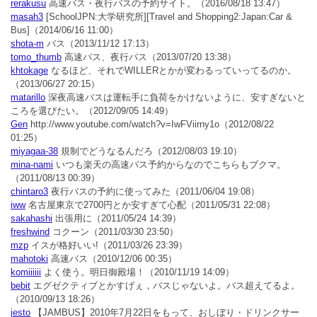
rerakusu
高速バス・夜行バスの予約サイト。
（2016/08/18 13:47）
masah3
[SchoolJPN:大学研究所][Travel and Shopping2:Japan:Car &
Bus]
（2014/06/16 11:00）
shota-m
バス
（2013/11/12 17:13）
tomo_thumb
高速バス、夜行バス
（2013/07/20 13:38）
khtokage
なるほど、それでWILLERとかが変わるっていってるのか。
（2013/06/27 20:15）
matarillo
深夜高速バスは運転手に負荷をかけないように、安すぎないと
ころを選びたい。
（2012/09/05 14:49）
Gen
http://www.youtube.com/watch?v=IwFViirny1o
（2012/08/22
01:25）
miyagaa-38
規制でどうなるんだろ
（2012/08/03 19:10）
mina-nami
いつも楽天の高速バス予約からなのでこちらもブクマ。
（2011/08/13 00:39）
chintaro3
夜行バスの予約に使ってみた
（2011/06/04 19:08）
iww
名古屋東京で2700円とか安すぎて心配
（2011/05/31 22:08）
sakahashi
出張用に
（2011/05/24 14:39）
freshwind
コクーン
（2011/03/30 23:50）
mzp
イスが格好いい!
（2011/03/26 23:39）
mahotoki
高速バス
（2010/12/06 00:35）
komiiiiii
よく使う。明日御殿場！
（2010/11/19 14:09）
bebit
エグゼクティブとかすげぇ，バスじゃないよ。バス超えてるよ。
（2010/09/13 18:26）
jesto
【JAMBUS】2010年7月22日をもって、おしぼり・ドリンクサー