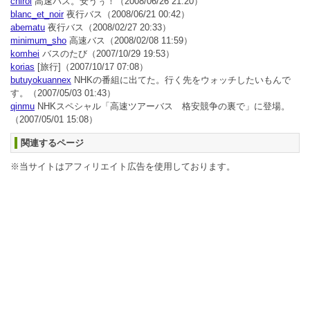
chirol
高速バス。安うぅ！
（2008/06/26 21:20）
blanc_et_noir
夜行バス
（2008/06/21 00:42）
abematu
夜行バス
（2008/02/27 20:33）
minimum_sho
高速バス
（2008/02/08 11:59）
komhei
バスのたび
（2007/10/29 19:53）
korias
[旅行]
（2007/10/17 07:08）
butuyokuannex
NHKの番組に出てた。行く先をウォッチしたいもんで
す。
（2007/05/03 01:43）
qinmu
NHKスペシャル「高速ツアーバス 格安競争の裏で」に登場。
（2007/05/01 15:08）
関連するページ
※当サイトはアフィリエイト広告を使用しております。