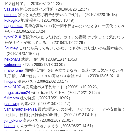
ビスは終了。
（2010/06/20 11:23）
yasuzen
格安の高速バス予約
（2010/04/28 12:37）
siro_xx
ぱっと見た感じ料金が安いので検討。
（2010/03/28 15:15）
kokogiko
地域活性化
（2010/03/25 13:49）
naga_sawa
高級な高速バス/朝一関東行きみたいなときに一度使ってみ
たい
（2010/02/02 13:24）
tyoro1210
普段Jrバスだったけど、ガイアの夜明けでやってて気になっ
たがサイトが落ちている。
（2010/01/12 22:28）
Journey
これなら乗ってもいいかな。でもやっぱり速いから新幹線か。
（2010/01/07 16:07）
nekoharu
就活、旅行用
（2009/12/17 13:50）
wakaspec
バス
（2009/12/16 00:30）
mahoToma
国内格安旅行を組み立てるなら、高速バスは欠かせない移
動手段。Willerはおススメの高速バス会社です！
（2009/12/05 02:18）
hirquny
高速バス
（2009/12/02 20:17）
maki8107
格安高速バス予約サイト
（2009/11/16 20:26）
fragezeichen24
willer travelサイトへ
（2009/10/21 21:35）
fujimotta
後で確認
（2009/10/21 16:09）
passweg
高速バス
（2009/10/07 22:47）
yamamototakehisa
最近話題のこの会社。リッチなシートと格安価格で
大注目。社長は旅行会社の出身。
（2009/09/12 04:19）
jun_okuno
高速バス
（2008/12/07 21:01）
itacchi
なんか乗り心地よさそう
（2008/08/27 14:51）