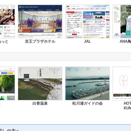
ねっと
京王プラザホテル
JAL
ANA
鉄
白骨温泉
松川浦ガイドの会
HOT
KU