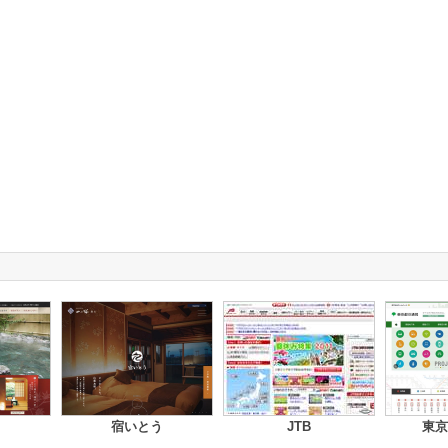
宿いとう
JTB
東京