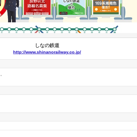
しなの鉄道
http://www.shinanorailway.co.jp/
ん。