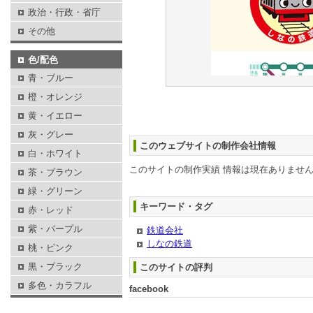
政治・行政・省庁
その他
色/配色
青・ブルー
橙・オレンジ
黄・イエロー
灰・グレー
このウェブサイトの制作会社情報
白・ホワイト
このサイトの制作実績 情報は現在ありませ
茶・ブラウン
緑・グリーン
キーワード・タグ
赤・レッド
紫・パープル
鉄道会社
しなの鉄道
桃・ピンク
黒・ブラック
このサイトの評判
多色・カラフル
facebook