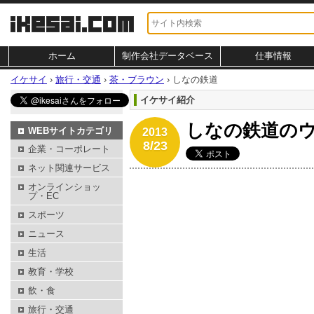
ホーム
制作会社データベース
仕事情報
イケサイ
›
旅行・交通
›
茶・ブラウン
›
しなの鉄道
イケサイ紹介
しなの鉄道の
WEBサイトカテゴリ
2013
8/23
企業・コーポレート
ネット関連サービス
オンラインショッ
プ・EC
スポーツ
ニュース
生活
教育・学校
飲・食
旅行・交通