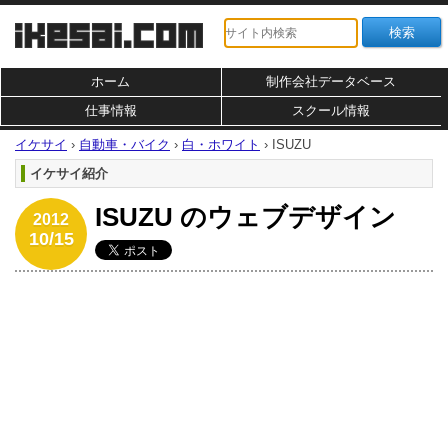
ホーム
制作会社データベース
仕事情報
スクール情報
イケサイ
›
自動車・バイク
›
白・ホワイト
›
ISUZU
イケサイ紹介
ISUZU のウェブデザイン
2012
10/15