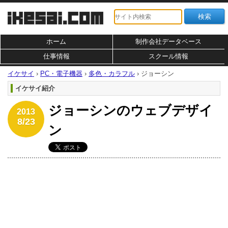
ホーム
制作会社データベース
仕事情報
スクール情報
イケサイ
›
PC・電子機器
›
多色・カラフル
›
ジョーシン
イケサイ紹介
ジョーシンのウェブデザイ
2013
8/23
ン