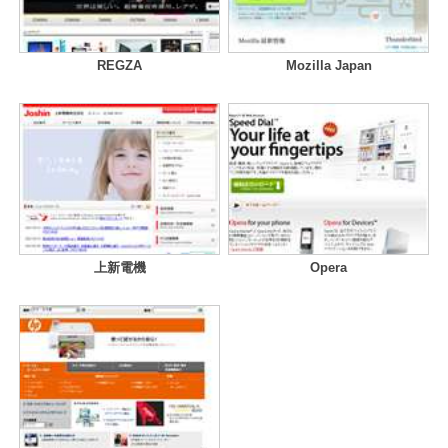
REGZA
Mozilla Japan
上新電機
Opera