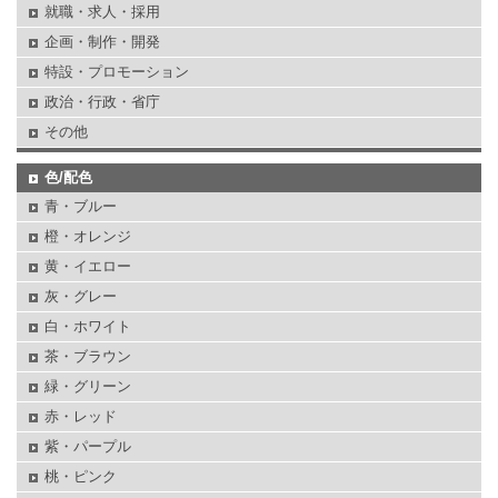
就職・求人・採用
企画・制作・開発
特設・プロモーション
政治・行政・省庁
その他
色/配色
青・ブルー
橙・オレンジ
黄・イエロー
灰・グレー
白・ホワイト
茶・ブラウン
緑・グリーン
赤・レッド
紫・パープル
桃・ピンク