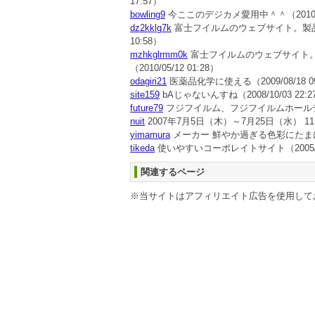
17:57）
bowling9
今ここのデジカメ愛用中＾＾
（2010
dz2kklg7k
富士フイルムのウェブサイト。製
10:58）
mzhkglrmm0k
富士フイルムのウェブサイト
（2010/05/12 01:28）
odagiri21
医薬品化学に使える
（2009/08/18 
site159
bAじゃないんすね
（2008/10/03 22:
future79
フジフイルム、フジフイルムホール
nuit
2007年7月5日（木）～7月25日（水） 
yimamura
メーカー 鮮やか過ぎる色彩にたま
tikeda
使いやすいコーポレイトサイト
（2005/
関連するページ
※当サイトはアフィリエイト広告を使用して