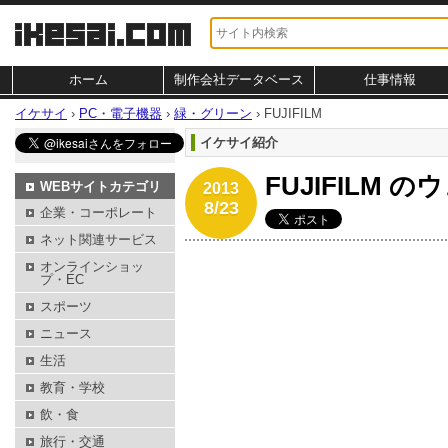
ホーム
制作会社データベース
仕事情報
イケサイ
›
PC・電子機器
›
緑・グリーン
›
FUJIFILM
イケサイ紹介
FUJIFILM 
WEBサイトカテゴリ
2013
8/23
企業・コーポレート
ネット関連サービス
オンラインショッ
プ・EC
スポーツ
ニュース
生活
教育・学校
飲・食
旅行・交通