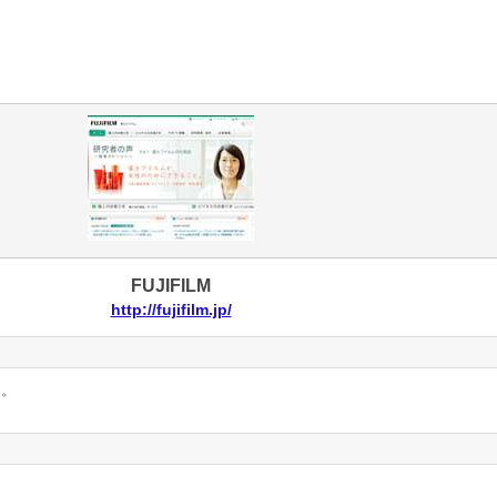
FUJIFILM
http://fujifilm.jp/
ん。