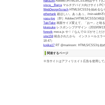
naka185
AdobeのHTML5/CSS3特設サイト(
visca__Barca
マルチデバイス向けサイトPC
WebDesignScrach
HTML5/CSS3を始めるな
ethertank
超ほしい。あぅあぅ。/min-width
yasu-log
［B!］AdobeのHTML5/CSS
TakiTake
画面サイズ変えて、「おー」と唸
kkeisuke
レスポンシブデザイン
（2010/09/13
forestk
meca.js や！ / なんでロゴがそこ
site159
統合されたから インストールエラ
18:47）
kojika17
RT @mariroom: HTML5/CSS
関連するページ
※当サイトはアフィリエイト広告を使用して