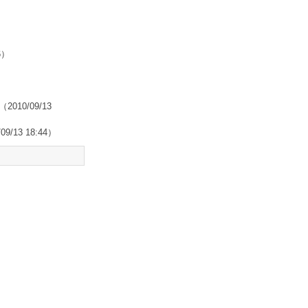
6）
（2010/09/13
09/13 18:44）