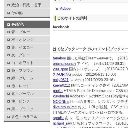
政治・行政・省庁
Adobe
その他
このサイトの評判
色/配色
facebook
青・ブルー
橙・オレンジ
黄・イエロー
はてなブックマークでのコメント(ブックマ
灰・グレー
tanaboo
困った時はDreamweaverで。
（2013/
白・ホワイト
oneinchpunch
アドビ。
（2012/11/29 09:31）
yuu_goto
国内レスポンシブ。
（2012/04/27 
茶・ブラウン
XIAORING
adobe
（2012/04/13 15:00）
緑・グリーン
nolly0521
スマホ
（2011/09/20 23:16）
kaeru0212
html5コーディング参考
（2011/06/
赤・レッド
paella
HTML5 Pack for Dreamweaver 
紫・パープル
kurobuchi
Adobeサイトのhtml5+css3情報
桃・ピンク
GOONEE
html5の参考に。レスポンシブデ
diveintounlimit
おぉ。URLが斬新。CSSはメデ
黒・ブラック
HTMLのソースのインデントはゼロである。
（
多色・カラフル
spmilk
あっ 思ったよりブックマーク少ない
richard_raw
いちおうブックマーク。
（2010/0