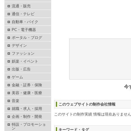
流通・販売
通信・テレビ
自動車・バイク
PC・電子機器
ポータル・ブログ
デザイン
ファッション
娯楽・イベント
出版・広告
ゲーム
金融・証券・保険
今
美容・健康・医療
音楽
このウェブサイトの制作会社情報
就職・求人・採用
このサイトの制作実績 情報は現在ありませ
企画・制作・開発
特設・プロモーショ
ン
キーワード・タグ