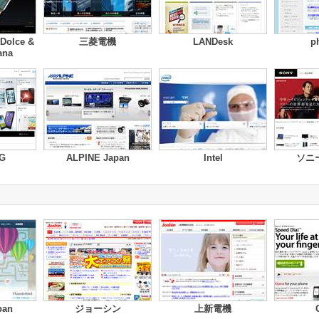
Dolce &
三菱電機
LANDesk
p
ana
G
ALPINE Japan
Intel
ソニ
pan
ジョーシン
上新電機