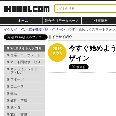
ホーム
制作会社データベース
仕事情報
イケサイ
›
PC・電子機器
›
緑・グリーン
›
今すぐ始めようスマートフォン 
イケサイ紹介
今すぐ始めよう
WEBサイトカテゴリ
2013
8/23
企業・コーポレート
ザイン
ネット関連サービス
オンラインショッ
プ・EC
スポーツ
ニュース
生活
教育・学校
飲・食
旅行・交通