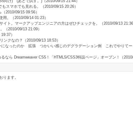
CS5向け) (あとで試す。)
（2010/09/15 21:44）
でもスマホでも見れる。
（2010/09/15 20:26）
ら
（2010/09/15 09:56）
不使用。
（2010/09/14 01:23）
3の特設サイト。マークアップエンジニアの方はぜひチェックを。
（2010/09/13 21:3
る。
（2010/09/13 21:09）
 19:37）
だけリンクなの？
（2010/09/13 18:53）
ーになったのか 拡張 つかいい感じのデグラデーション例 これでやりてー
3を始めるなら Dreamweaver CS5！「HTML5/CSS3特設ページ」オープン！
（2010/
おります。