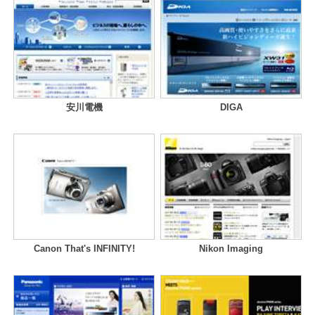
安川電機
DIGA
Canon That's INFINITY!
Nikon Imaging