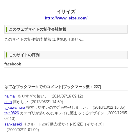
イサイズ
http://www.isize.com/
このウェブサイトの制作会社情報
このサイトの制作実績 情報は現在ありません。
このサイトの評判
facebook
はてなブックマークでのコメント(ブックマーク数：
227
)
halmali
ありすぎて怖い。
（2014/07/16 09:12）
csta
懐かしい
（2012/06/21 14:59）
t_kawamura
検索しやすいのでﾌﾞｯｸﾏｰｸしました。
（2010/10/12 15:35）
taiti0826
カテゴリが多いのにキレイに纏まってるデザイン
（2009/12/05
02:10）
sankaseki
リクルートの行動支援サイトISIZE［イサイズ］
（2009/02/11 01:09）