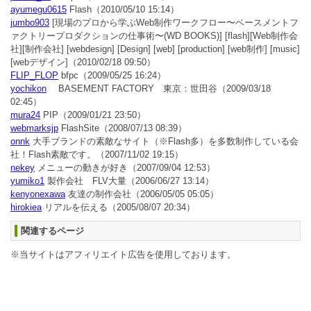
ayumegu0615
Flash
（2010/05/10 15:14）
jumbo903
[現場のプロから学ぶWeb制作ワークフロー〜ベースメントフ
ァクトリープロダクションの仕事術〜(WD BOOKS)] [flash][Web制作会
社][制作会社] [webdesign] [Design] [web] [production] [web制作] [music]
[webデザイン]
（2010/02/18 09:50）
FLIP_FLOP
bfpc
（2009/05/25 16:24）
yochikon
BASEMENT FACTORY 東京：世田谷
（2009/03/18
02:45）
mura24
PIP
（2009/01/21 23:50）
webmarksjp
FlashSite
（2008/07/13 08:39）
onnk
大手ブランドの素敵なサイト（※Flash多）を多数制作している会
社！Flash素敵です。
（2007/11/02 19:15）
nekey
メニューの動きが好き
（2007/09/04 12:53）
yumiko1
製作会社 FLV大量
（2006/06/27 13:14）
kenyonexawa
友達の制作会社
（2006/05/05 05:05）
hirokiea
リアルを伝える
（2005/08/07 20:34）
関連するページ
※当サイトはアフィリエイト広告を使用しております。