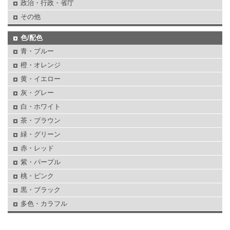
政治・行政・省庁
その他
色/配色
青・ブルー
橙・オレンジ
黄・イエロー
灰・グレー
白・ホワイト
茶・ブラウン
緑・グリーン
赤・レッド
紫・パープル
桃・ピンク
黒・ブラック
多色・カラフル