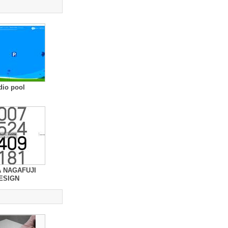
dio pool
 NAGAFUJI
ESIGN