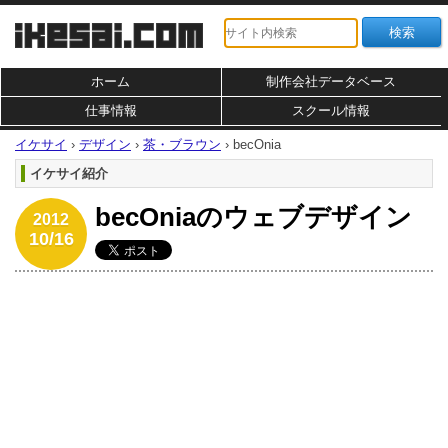
ホーム
制作会社データベース
仕事情報
スクール情報
イケサイ
›
デザイン
›
茶・ブラウン
›
becOnia
イケサイ紹介
becOniaのウェブデザイン
2012
10/16