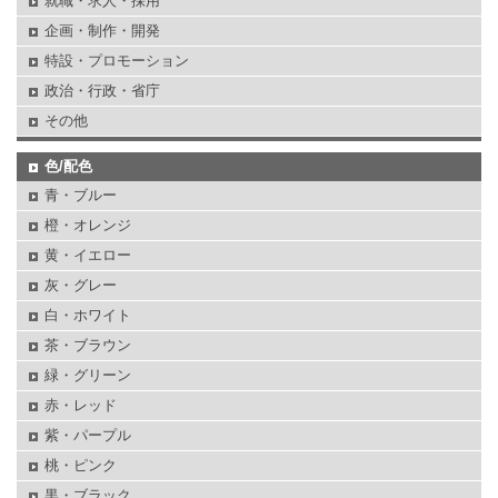
就職・求人・採用
企画・制作・開発
特設・プロモーション
政治・行政・省庁
その他
色/配色
青・ブルー
橙・オレンジ
黄・イエロー
灰・グレー
白・ホワイト
茶・ブラウン
緑・グリーン
赤・レッド
紫・パープル
桃・ピンク
黒・ブラック