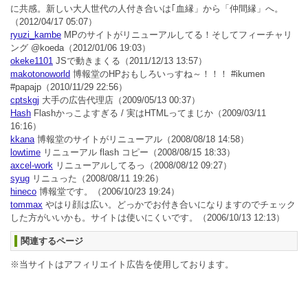
に共感。新しい大人世代の人付き合いは｢血縁」から「仲間縁」へ。
（2012/04/17 05:07）
ryuzi_kambe
MPのサイトがリニューアルしてる！そしてフィーチャリ
ング @koeda
（2012/01/06 19:03）
okeke1101
JSで動きまくる
（2011/12/13 13:57）
makotonoworld
博報堂のHPおもしろいっすね～！！！ #ikumen
#papajp
（2010/11/29 22:56）
cptskgj
大手の広告代理店
（2009/05/13 00:37）
Hash
Flashかっこよすぎる / 実はHTMLってまじか
（2009/03/11
16:16）
kkana
博報堂のサイトがリニューアル
（2008/08/18 14:58）
lowtime
リニューアル flash コピー
（2008/08/15 18:33）
axcel-work
リニューアルしてるっ
（2008/08/12 09:27）
syug
リニュった
（2008/08/11 19:26）
hineco
博報堂です。
（2006/10/23 19:24）
tommax
やはり顔は広い。どっかでお付き合いになりますのでチェック
した方がいいかも。サイトは使いにくいです。
（2006/10/13 12:13）
関連するページ
※当サイトはアフィリエイト広告を使用しております。