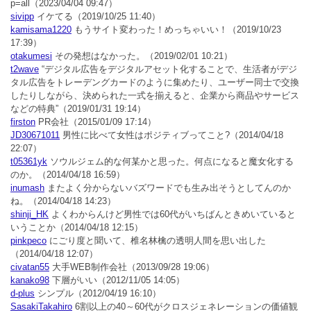
p=all
（2023/04/04 09:47）
sivipp
イケてる
（2019/10/25 11:40）
kamisama1220
もうサイト変わった！めっちゃいい！
（2019/10/23
17:39）
otakumesi
その発想はなかった。
（2019/02/01 10:21）
t2wave
“デジタル広告をデジタルアセット化することで、生活者がデジ
タル広告をトレーデングカードのように集めたり、ユーザー同士で交換
したりしながら、決められた一式を揃えると、企業から商品やサービス
などの特典”
（2019/01/31 19:14）
firston
PR会社
（2015/01/09 17:14）
JD30671011
男性に比べて女性はポジティブってこと?
（2014/04/18
22:07）
t05361yk
ソウルジェム的な何某かと思った。何点になると魔女化する
のか。
（2014/04/18 16:59）
inumash
またよく分からないバズワードでも生み出そうとしてんのか
ね。
（2014/04/18 14:23）
shinji_HK
よくわからんけど男性では60代がいちばんときめいていると
いうことか
（2014/04/18 12:15）
pinkpeco
にごり度と聞いて、椎名林檎の透明人間を思い出した
（2014/04/18 12:07）
civatan55
大手WEB制作会社
（2013/09/28 19:06）
kanako98
下層がいい
（2012/11/05 14:05）
d-plus
シンプル
（2012/04/19 16:10）
SasakiTakahiro
6割以上の40～60代がクロスジェネレーションの価値観