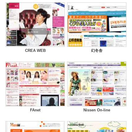
CREA WEB
幻冬舎
FAnet
Nissen On-line