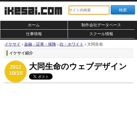
ホーム
制作会社データベース
仕事情報
スクール情報
イケサイ
›
金融・証券・保険
›
白・ホワイト
›
大同生命
イケサイ紹介
大同生命のウェブデザイン
2012
10/15