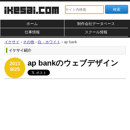
ホーム
制作会社データベース
仕事情報
スクール情報
イケサイ
›
その他
›
白・ホワイト
›
ap bank
イケサイ紹介
ap bankのウェブデザイン
2013
9/25