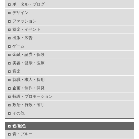
ポータル・ブログ
デザイン
ファッション
娯楽・イベント
出版・広告
ゲーム
金融・証券・保険
美容・健康・医療
音楽
就職・求人・採用
企画・制作・開発
特設・プロモーション
政治・行政・省庁
その他
色/配色
青・ブルー