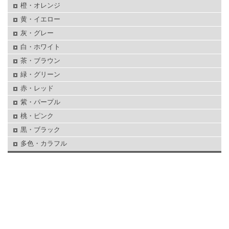
橙・オレンジ
黄・イエロー
灰・グレー
白・ホワイト
茶・ブラウン
緑・グリーン
赤・レッド
紫・パープル
桃・ピンク
黒・ブラック
多色・カラフル