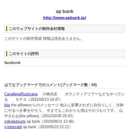
ap bank
http://www.apbank.jp/
このウェブサイトの制作会社情報
このサイトの制作実績 情報は現在ありません。
このサイトの評判
facebook
はてなブックマークでのコメント(ブックマーク数：
84
)
CavalleriaRusticana
小林武史 ボランティアツアーなどもやってい
る ＮＰＯ
（2011/06/13 14:47）
bjio
the pillowsからのメッセージ 他人に影響されずに自分らしく、冷静
にやるべき事をやろう。 今までもこれからも僕はそのつもりです。 山
中さわお(the pillows)
（2011/03/29 20:43）
yokodutsumi
ap bank
（2010/09/21 13:49）
y-intercept
ap bank
（2010/05/23 12:21）