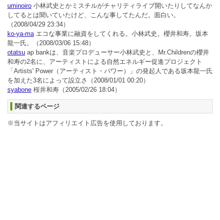
uminoiro
小林武史とかミスチルがチャリティライブ開いたりしてなんか
してるとは聞いていたけど、こんな事してたんだ。面白い。
（2008/04/29 23:34）
ko-ya-ma
エコな事業に融資をしてくれる。小林武史。櫻井和寿。坂本
龍一氏。
（2008/03/06 15:48）
otatsu
ap bankは、音楽プロデューサー小林武史と、Mr.Childrenの櫻井
和寿の2名に、アーティストによる自然エネルギー促進プロジェクト
「Artists' Power（アーティスト・パワー）」の発起人である坂本龍一氏
を加えた3名によって設立さ
（2008/01/01 00:20）
syabone
桜井和寿
（2005/02/26 18:04）
関連するページ
※当サイトはアフィリエイト広告を使用しております。