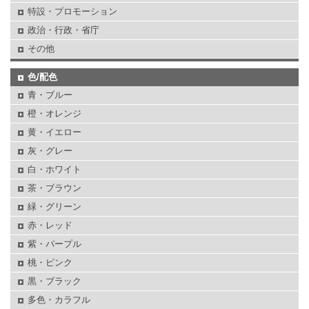
特設・プロモーション
政治・行政・省庁
その他
色/配色
青・ブルー
橙・オレンジ
黄・イエロー
灰・グレー
白・ホワイト
茶・ブラウン
緑・グリーン
赤・レッド
紫・パープル
桃・ピンク
黒・ブラック
多色・カラフル