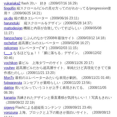
yukariaka2
flash 渋い 好き
（2009/07/16 16:29）
fingolfin
縦スクロール/ビルの見せ方ってのがわかってる/progression使
用？
（2009/06/25 14:21）
ux-div
縦の動きエレベーター
（2009/06/16 23:11）
harunotuki
縦スクロールをデザイン
（2009/05/28 14:37）
mattodesign
機能と内容が合致していてすばらしい
（2009/05/08
11:27）
hanzochang
じぶんのなかで2008年最強サイト
（2009/03/12 14:18）
rochefort
超高層ビルのエレベーター
（2009/02/08 16:27）
nekomeg
エレベーター(ﾟ∀ﾟ)
（2009/02/03 11:15）
t___s
なるほどなぁ！！「腑に落ちる」デザイン。
（2008/12/02
00:46）
yochikon
森ビル 上海タワーのサイト
（2008/11/26 20:17）
youhey
超高層ビルだから超高層サイト、単純だけど具現化できてて操
作感たのしぃ
（2008/11/21 13:20）
MonTy
最初のエレベーターみたいな表現が劇的。
（2008/11/21 01:48）
fujiwarayuta
コンセプトが素晴らしい
（2008/11/20 13:56）
dakkie
長いビルっていうコトが上手く表現されてる。
（2008/11/05
06:39）
kanariia
洗練されたデザインと垂直遷移が気持ちいい！！写真もきれい
（2008/09/22 22:19）
sigwyg
Flashによる超縦長コンテンツ
（2008/09/21 23:49）
yorozuna
上海。ブロックと上下の動きが面白いサイト。
（2008/08/13