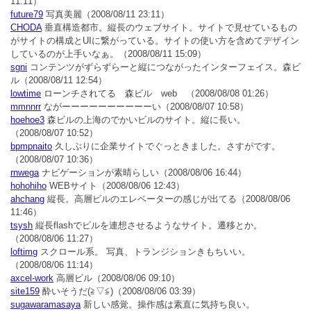
11:11）
future79
写真美麗
（2008/08/11 23:11）
CHODA
垂直構造都市。縦長のウェブサイト。サイトで見せているもの
がサイトの構成とUIに繋がっている。サイトの使い方を含めてデザイン
しているのが上手いなぁ。
（2008/08/11 15:09）
sgni
コンテンツがずらずらーと縦につながったインターフェイス。森ビ
ル
（2008/08/11 12:54）
lowtime
ローンチされてる 森ビル web
（2008/08/08 01:26）
mmnnrr
ながーーーーーーーーーーい
（2008/08/07 10:58）
hoehoe3
森ビルの上海のでかいビルのサイト。縦に長い。
（2008/08/07 10:52）
bpmpnaito
久しぶりに企業サイトでぐっときました。さすがです。
（2008/08/07 10:36）
rnwega
ナビゲーションが素晴らしい
（2008/08/06 16:44）
hohohiho
WEBサイト
（2008/08/06 12:43）
ahchang
縦長。高層ビルのエレベーターの感じが出てる
（2008/08/06
11:46）
tsysh
縦長flashでビルを連想させるようなサイト。遷移とか。
（2008/08/06 11:27）
loftimg
スクロール系。 写真、トランジションきもちいい。
（2008/08/06 11:14）
axcel-work
高層ビル
（2008/08/06 09:10）
site159
酔いそうだ(≧▽≦)
（2008/08/06 03:39）
sugawaramasaya
新しい感覚。操作感は素直に気持ち良い。