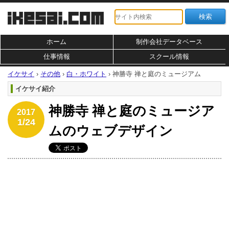
ホーム
制作会社データベース
仕事情報
スクール情報
イケサイ
›
その他
›
白・ホワイト
›
神勝寺 禅と庭のミュージアム
イケサイ紹介
神勝寺 禅と庭のミュージア
2017
1/24
ムのウェブデザイン