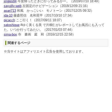
jingles84
今度帰ったときに行ってみるかー。
（2019/07/10 18:49）
sayulily-web
左固定のナビゲーション
（2018/12/09 21:16）
asari713
和風 かっこいい モノトーン
（2017/12/25 09:32）
ida-10
藤森照信 名和晃平
（2017/10/10 17:34）
picacch
ここ行く！
（2017/09/11 18:07）
satoshique
#ゆく美くる美 で片桐仁がレポートしてお風呂にも入って
た。いつか行ってみたい。
（2017/01/03 07:44）
sima-box
寺 書画 庭 和
（2016/12/15 22:58）
関連するページ
※当サイトはアフィリエイト広告を使用しております。