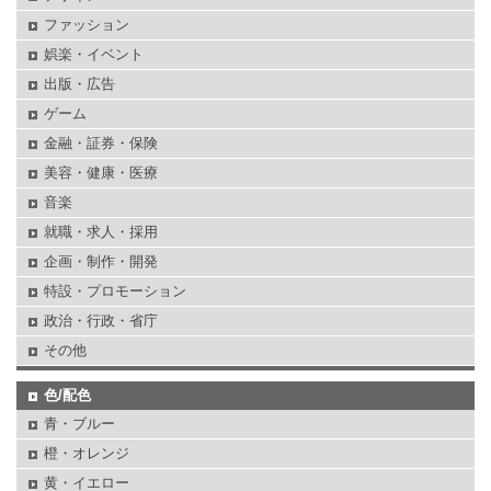
ファッション
娯楽・イベント
出版・広告
ゲーム
金融・証券・保険
美容・健康・医療
音楽
就職・求人・採用
企画・制作・開発
特設・プロモーション
政治・行政・省庁
その他
色/配色
青・ブルー
橙・オレンジ
黄・イエロー