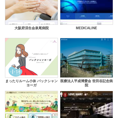
大阪府済生会泉尾病院
MEDICALINE
まったりルーム小休 バックシャン
医療法人平成博愛会 世田谷記念病
ヨーガ
院