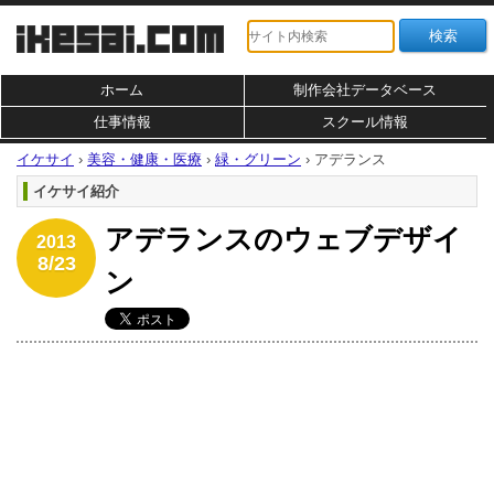
ホーム
制作会社データベース
仕事情報
スクール情報
イケサイ
›
美容・健康・医療
›
緑・グリーン
›
アデランス
イケサイ紹介
アデランスのウェブデザイ
2013
8/23
ン