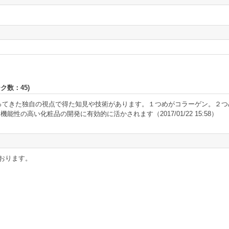
ーク数：
45
)
てきた独自の視点で得た知見や技術があります。１つめがコラーゲン。２つ
り機能性の高い化粧品の開発に有効的に活かされます
（2017/01/22 15:58）
おります。