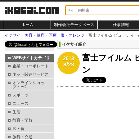
ホーム
制作会社データベース
仕事情報
イケサイ
›
美容・健康・医療
›
橙・オレンジ
›
富士フイルム ビューティー&
イケサイ紹介
富士フイルム 
WEBサイトカテゴリ
2013
8/23
企業・コーポレート
ン
ネット関連サービス
オンラインショッ
プ・EC
スポーツ
ニュース
生活
教育・学校
飲・食
旅行・交通