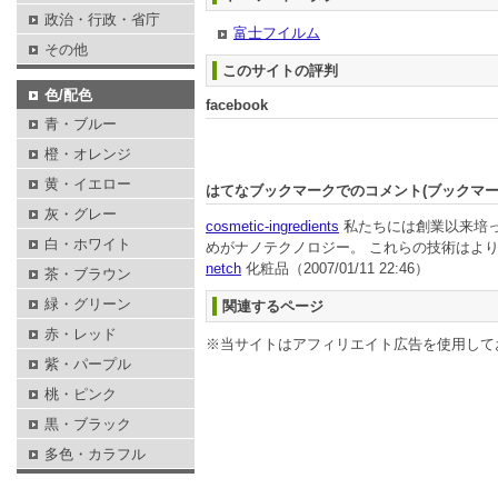
政治・行政・省庁
富士フイルム
その他
このサイトの評判
色/配色
facebook
青・ブルー
橙・オレンジ
黄・イエロー
はてなブックマークでのコメント(ブックマ
灰・グレー
cosmetic-ingredients
私たちには創業以来培っ
白・ホワイト
めがナノテクノロジー。 これらの技術はよ
netch
化粧品
（2007/01/11 22:46）
茶・ブラウン
緑・グリーン
関連するページ
赤・レッド
※当サイトはアフィリエイト広告を使用して
紫・パープル
桃・ピンク
黒・ブラック
多色・カラフル