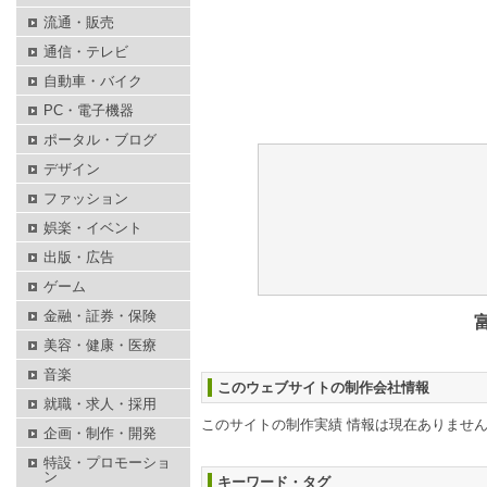
流通・販売
通信・テレビ
自動車・バイク
PC・電子機器
ポータル・ブログ
デザイン
ファッション
娯楽・イベント
出版・広告
ゲーム
金融・証券・保険
美容・健康・医療
音楽
このウェブサイトの制作会社情報
就職・求人・採用
このサイトの制作実績 情報は現在ありませ
企画・制作・開発
特設・プロモーショ
ン
キーワード・タグ