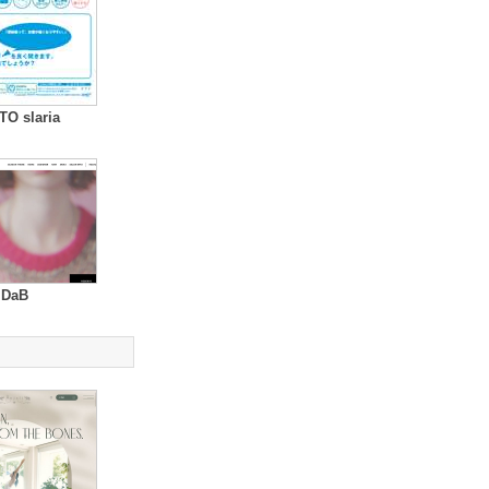
O slaria
DaB