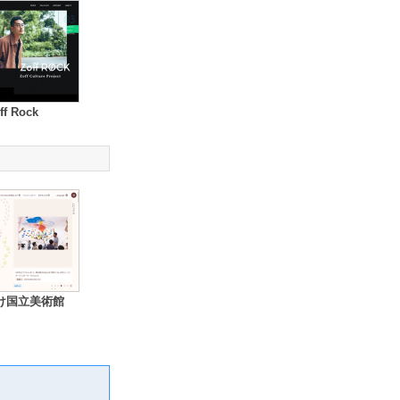
ff Rock
け国立美術館