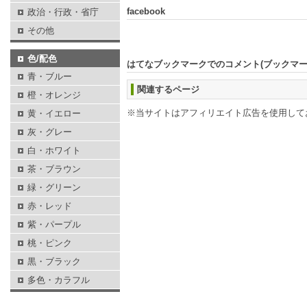
facebook
政治・行政・省庁
その他
色/配色
はてなブックマークでのコメント(ブックマ
青・ブルー
関連するページ
橙・オレンジ
※当サイトはアフィリエイト広告を使用して
黄・イエロー
灰・グレー
白・ホワイト
茶・ブラウン
緑・グリーン
赤・レッド
紫・パープル
桃・ピンク
黒・ブラック
多色・カラフル