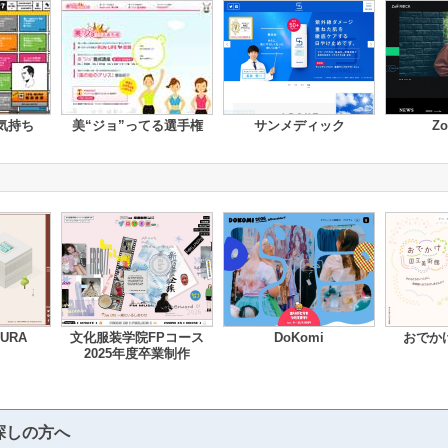
気持ち
美“ジョ”ってる選手権
サンメディック
Zo
MURA
文化服装学院FPコース
DoKomi
おでか
2025年度卒業制作
探しの方へ