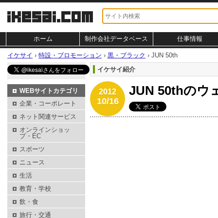
ホーム
制作会社データベース
仕事情報
イケサイ
›
特設・プロモーション
›
黒・ブラック
›
JUN 50th
イケサイ紹介
JUN 50th
WEBサイトカテゴリ
2012
10/16
企業・コーポレート
ネット関連サービス
オンラインショッ
プ・EC
スポーツ
ニュース
生活
教育・学校
飲・食
旅行・交通