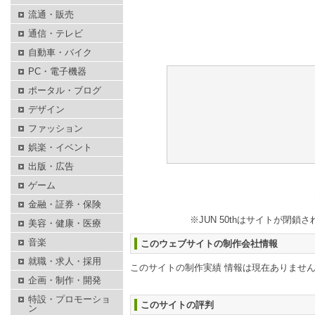
流通・販売
通信・テレビ
自動車・バイク
PC・電子機器
ポータル・ブログ
デザイン
ファッション
娯楽・イベント
出版・広告
ゲーム
金融・証券・保険
※JUN 50thはサイトが閉
美容・健康・医療
音楽
このウェブサイトの制作会社情報
就職・求人・採用
このサイトの制作実績 情報は現在ありませ
企画・制作・開発
特設・プロモーショ
このサイトの評判
ン