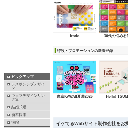
irodo
30代の悩める
特設・プロモーションの新着登録
ピックアップ
レスポンシブデザイ
ン
ウェブデザインリン
東京KAWAII夏遊2026
Hello! TSU
ク集
結婚式場
新卒採用
病院
イケてるWebサイト制作会社をお