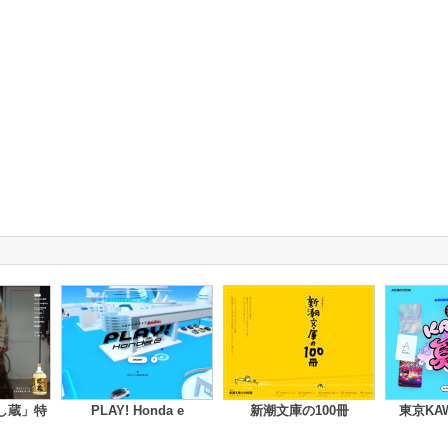
し蔵」特
PLAY! Honda e
新潮文庫の100冊
東京KAW
ト