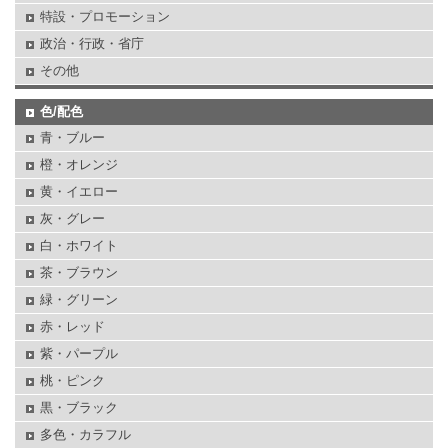
特設・プロモーション
政治・行政・省庁
その他
色/配色
青・ブルー
橙・オレンジ
黄・イエロー
灰・グレー
白・ホワイト
茶・ブラウン
緑・グリーン
赤・レッド
紫・パープル
桃・ピンク
黒・ブラック
多色・カラフル