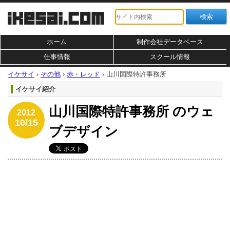
ホーム
制作会社データベース
仕事情報
スクール情報
イケサイ
›
その他
›
赤・レッド
›
山川国際特許事務所
イケサイ紹介
山川国際特許事務所 のウェ
2012
10/15
ブデザイン