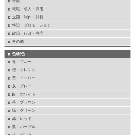
音楽
就職・求人・採用
企画・制作・開発
特設・プロモーション
政治・行政・省庁
その他
色/配色
青・ブルー
橙・オレンジ
黄・イエロー
灰・グレー
白・ホワイト
茶・ブラウン
緑・グリーン
赤・レッド
紫・パープル
桃・ピンク