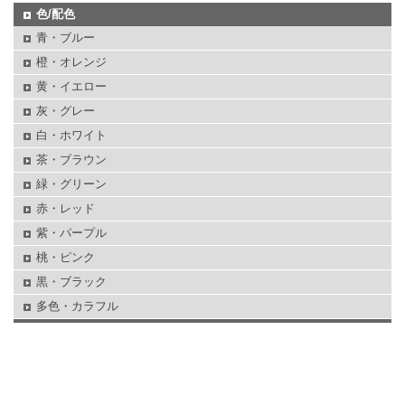
色/配色
青・ブルー
橙・オレンジ
黄・イエロー
灰・グレー
白・ホワイト
茶・ブラウン
緑・グリーン
赤・レッド
紫・パープル
桃・ピンク
黒・ブラック
多色・カラフル