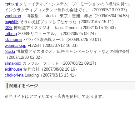
cptskgj
クリエイティブ・システム・プロモーションの３機能を持つ、
インタラクティブコンテンツ制作の会社です。
（2009/05/13 00:37）
yochikon
博報堂 i-studio 東京：豊洲 赤坂
（2009/05/04 04:58）
haiji505
そういえばブクマしてなかった
（2009/01/07 15:11）
t32k
博報堂アイスタジオ - Tags: #recruit
（2008/10/15 18:43）
loftimg
2008/8リニューアル。
（2008/08/25 08:24）
kk-momiji
パラパラ漫画風メール
（2008/07/25 20:01）
webmarksjp
FLASH
（2008/07/12 16:33）
Naski
博報堂アイスタジオ。広告キャンペーンサイトなどの制作会社
（2007/12/30 02:32）
sima-box
カラフル フラット
（2007/08/21 09:17）
exithouse
制作会社
（2007/08/02 16:16）
chokori-na
Loading
（2007/03/16 13:41）
関連するページ
※当サイトはアフィリエイト広告を使用しております。