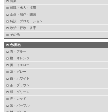
音楽
就職・求人・採用
企画・制作・開発
特設・プロモーション
政治・行政・省庁
その他
色/配色
青・ブルー
橙・オレンジ
黄・イエロー
灰・グレー
白・ホワイト
茶・ブラウン
緑・グリーン
赤・レッド
紫・パープル