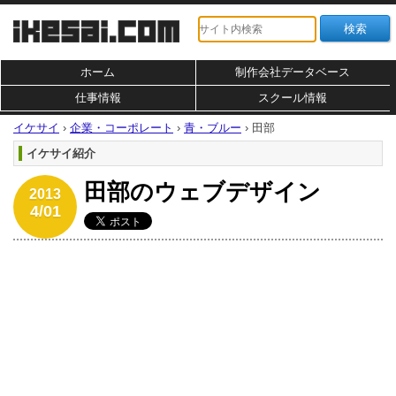
ホーム
制作会社データベース
仕事情報
スクール情報
イケサイ
›
企業・コーポレート
›
青・ブルー
›
田部
イケサイ紹介
田部のウェブデザイン
2013
4/01