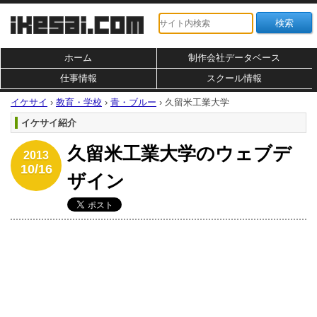
ホーム
制作会社データベース
仕事情報
スクール情報
イケサイ
›
教育・学校
›
青・ブルー
›
久留米工業大学
イケサイ紹介
久留米工業大学のウェブデ
2013
10/16
ザイン