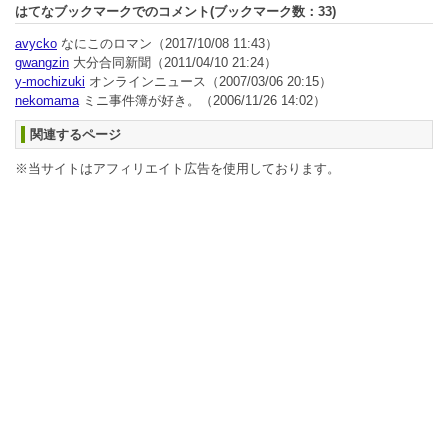
はてなブックマークでのコメント(ブックマーク数：
33
)
avycko
なにこのロマン
（2017/10/08 11:43）
gwangzin
大分合同新聞
（2011/04/10 21:24）
y-mochizuki
オンラインニュース
（2007/03/06 20:15）
nekomama
ミニ事件簿が好き。
（2006/11/26 14:02）
関連するページ
※当サイトはアフィリエイト広告を使用しております。