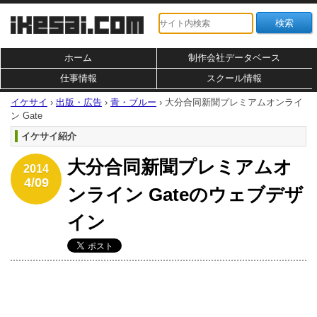
ホーム
制作会社データベース
仕事情報
スクール情報
イケサイ
›
出版・広告
›
青・ブルー
›
大分合同新聞プレミアムオンライ
ン Gate
イケサイ紹介
大分合同新聞プレミアムオ
2014
4/09
ンライン Gateのウェブデザ
イン