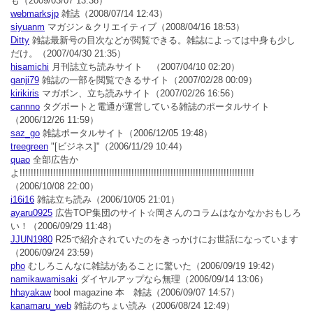
も
（2009/03/07 13:38）
webmarksjp
雑誌
（2008/07/14 12:43）
siyuanm
マガジン＆クリエイティブ
（2008/04/16 18:53）
Ditty
雑誌最新号の目次などが閲覧できる。雑誌によっては中身も少し
だけ。
（2007/04/30 21:35）
hisamichi
月刊誌立ち読みサイト
（2007/04/10 02:20）
ganji79
雑誌の一部を閲覧できるサイト
（2007/02/28 00:09）
kirikiris
マガボン、立ち読みサイト
（2007/02/26 16:56）
cannno
タグボートと電通が運営している雑誌のポータルサイト
（2006/12/26 11:59）
saz_go
雑誌ポータルサイト
（2006/12/05 19:48）
treegreen
"[ビジネス]"
（2006/11/29 10:44）
quao
全部広告か
よ!!!!!!!!!!!!!!!!!!!!!!!!!!!!!!!!!!!!!!!!!!!!!!!!!!!!!!!!!!!!!!!!!!!!!!!!!!!!!!!!!!!!
（2006/10/08 22:00）
i16i16
雑誌立ち読み
（2006/10/05 21:01）
ayaru0925
広告TOP集団のサイト☆岡さんのコラムはなかなかおもしろ
い！
（2006/09/29 11:48）
JJUN1980
R25で紹介されていたのをきっかけにお世話になっています
（2006/09/24 23:59）
pho
むしろこんなに雑誌があることに驚いた
（2006/09/19 19:42）
namikawamisaki
ダイヤルアップなら無理
（2006/09/14 13:06）
hhayakaw
bool magazine 本 雑誌
（2006/09/07 14:57）
kanamaru_web
雑誌のちょい読み
（2006/08/24 12:49）