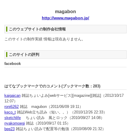
magabon
http://www.magabon.jp/
このウェブサイトの制作会社情報
このサイトの制作実績 情報は現在ありません。
このサイトの評判
facebook
はてなブックマークでのコメント(ブックマーク数：
283
)
kaigaican
雑誌ちょいよみ[webサービス][magazine][雑誌]
（2012/10/17
12:07）
roni6262
雑誌 magubon
（2011/06/09 19:11）
keco_t
雑誌Web立ち読み（短い。。）
（2010/12/26 22:33）
sketchlife
ちょい読み 風とロック
（2010/09/27 14:08）
nyakomoegi
雑誌
（2010/09/17 01:15）
bee23
雑誌ちょい読みで配置等の勉強
（2010/08/09 21:32）