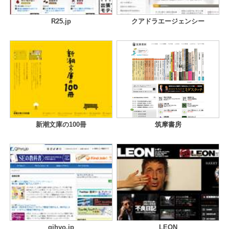
R25.jp
クアドラエージェンシー
新潮文庫の100冊
筑摩書房
gihyo.jp
LEON