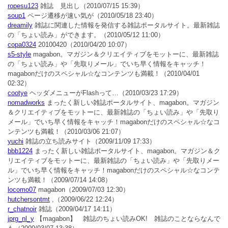
ropesu123
雑誌 見出し
（2010/07/15 15:39）
soup1
ページ遷移が速い気が
（2010/05/18 23:40）
dreamily
雑誌に関連した情報を発信する雑誌ポータルサイト。最新雑誌
の「ちょい読み」ができます。
（2010/05/12 11:00）
copa0324
20100420
（2010/04/20 10:07）
s5-style
magabon。マガジン＆クリエイティブをモットーに、最新雑誌
の「ちょい読み」や「先取りメール」でいち早く情報をキャッチ！
magabonだけのスペシャル☆なコンテンツも満載！
（2010/04/01
02:32）
cootye
ヘッダメニューがFlashって…
（2010/03/23 17:29）
nomadworks
まったく新しい雑誌ポータルサイト、magabon。マガジン
＆クリエイティブをモットーに、最新雑誌の「ちょい読み」や「先取り
メール」でいち早く情報をキャッチ！magabonだけのスペシャル☆なコ
ンテンツも満載！
（2010/03/06 21:07）
yuchi
雑誌の立ち読みサイト
（2009/11/09 17:33）
bbb1224
まったく新しい雑誌ポータルサイト、magabon。マガジン＆ク
リエイティブをモットーに、最新雑誌の「ちょい読み」や「先取りメー
ル」でいち早く情報をキャッチ！magabonだけのスペシャル☆なコンテ
ンツも満載！
（2009/07/14 14:08）
locomo07
magabon
（2009/07/03 12:30）
hutchersontmt
,
（2009/06/22 12:24）
r_chatnoir
雑誌
（2009/04/17 14:11）
jprg_nl_y
【magabon】 雑誌のちょい読みOK! 雑誌のことならなんで