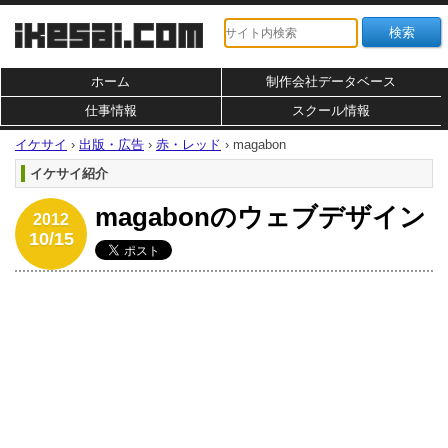
ホーム
制作会社データベース
仕事情報
スクール情報
イケサイ
›
出版・広告
›
赤・レッド
›
magabon
イケサイ紹介
magabonのウェブデザイン
2012
10/15