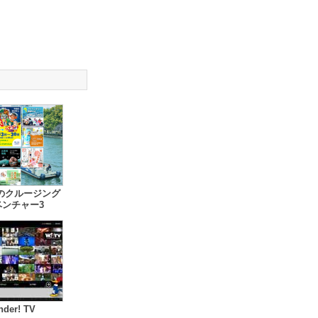
のクルージング
ベンチャー3
der! TV