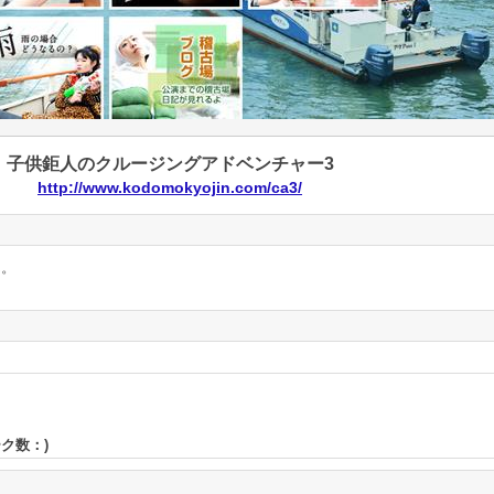
子供鉅人のクルージングアドベンチャー3
http://www.kodomokyojin.com/ca3/
ん。
ーク数：
)