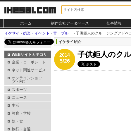
ホーム
制作会社データベース
仕事情報
イケサイ
›
娯楽・イベント
›
青・ブルー
›
子供鉅人のクルージングアドベ
イケサイ紹介
子供鉅人のク
WEBサイトカテゴリ
2014
5/26
企業・コーポレート
ネット関連サービス
オンラインショッ
プ・EC
スポーツ
ニュース
生活
教育・学校
飲・食
旅行・交通