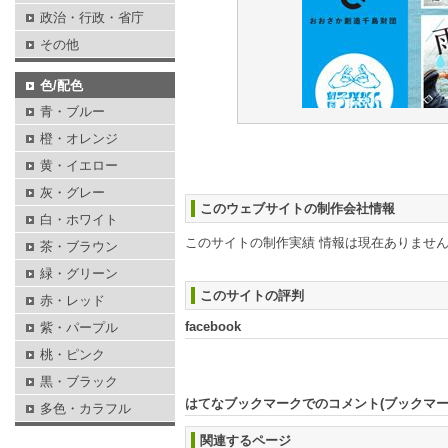
政治・行政・省庁
その他
色/配色
青・ブルー
橙・オレンジ
黄・イエロー
灰・グレー
このウェブサイトの制作会社情報
白・ホワイト
このサイトの制作実績 情報は現在ありませ
茶・ブラウン
緑・グリーン
このサイトの評判
赤・レッド
facebook
紫・パープル
桃・ピンク
黒・ブラック
はてなブックマークでのコメント(ブックマ
多色・カラフル
関連するページ