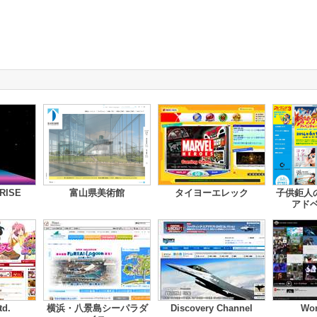
RISE
富山県美術館
タイヨーエレック
子供鉅人
アド
td.
横浜・八景島シーパラダ
Discovery Channel
Won