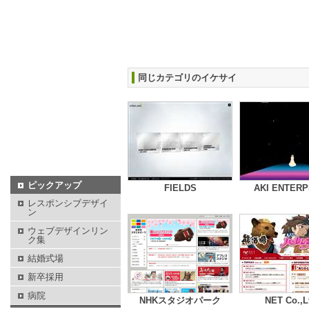
同じカテゴリのイケサイ
ピックアップ
FIELDS
AKI ENTERP
レスポンシブデザイ
ン
ウェブデザインリン
ク集
結婚式場
新卒採用
病院
NHKスタジオパーク
NET Co.,L