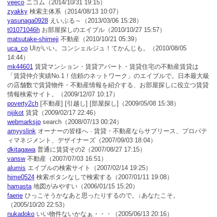
veeco
ニコム
（2014/10/31 19:15）
zyakky
検索主体系
（2014/08/13 10:07）
yasunaga0928
えいぶる～
（2013/03/06 15:28）
t01071046h
お部屋探しのエイブル
（2010/10/27 15:57）
matsutake-shimeji
不動産
（2010/10/21 05:39）
uca_co
UIがいい。コンシェルジュ！てかんじも。
（2010/08/05
14:44）
mk44601
賃貸マンション・賃貸アパート・賃貸住宅の不動産賃貸は
「賃貸仲介実績No.1！信頼のネットワーク」のエイブルで。日本最大級
の店舗数で賃貸物件・不動産情報を紹介する、お部屋探しに役立つ賃貸
情報検索サイト。
（2009/12/07 10:17）
poverty2ch
[不動産] [引越し] [部屋探し]
（2009/05/08 15:38）
nijikot
賃貸
（2009/02/17 22:46）
webmarksjp
search
（2008/07/13 00:24）
amyyslink
オーナーの皆様へ · 賃貸・不動産ならサブリース、プロパテ
ィマネジメント、デザイナーズ
（2007/09/03 18:04）
dkitagawa
普通に賃貸その2
（2007/08/27 17:15）
vansw
不動産
（2007/07/03 16:51）
alumis
エイブルの検索サイト
（2007/02/14 19:25）
hime0524
検索ボタンなしで検索する
（2007/01/11 19:08）
hamasta
地図がみやすい
（2006/01/15 15:20）
faerie
ひっこそうかなあと思ったりするので。↓あなたこそ。
（2005/10/20 22:53）
nukadoko
いい物件ないかなぁ・・・
（2005/06/13 20:16）