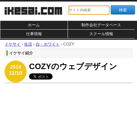
ホーム
制作会社データベース
仕事情報
スクール情報
イケサイ
›
生活
›
白・ホワイト
›
COZY
イケサイ紹介
COZYのウェブデザイン
2014
11/10