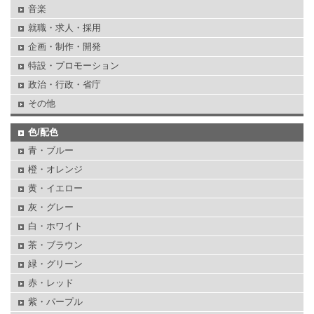
音楽
就職・求人・採用
企画・制作・開発
特設・プロモーション
政治・行政・省庁
その他
色/配色
青・ブルー
橙・オレンジ
黄・イエロー
灰・グレー
白・ホワイト
茶・ブラウン
緑・グリーン
赤・レッド
紫・パープル