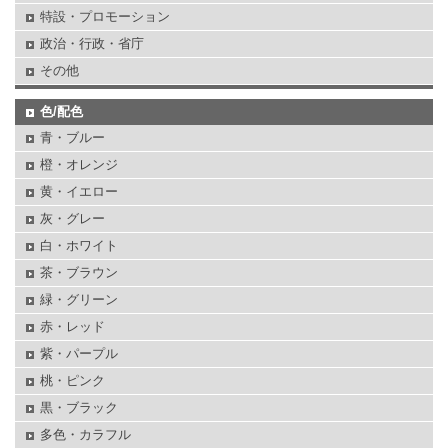
特設・プロモーション
政治・行政・省庁
その他
色/配色
青・ブルー
橙・オレンジ
黄・イエロー
灰・グレー
白・ホワイト
茶・ブラウン
緑・グリーン
赤・レッド
紫・パープル
桃・ピンク
黒・ブラック
多色・カラフル