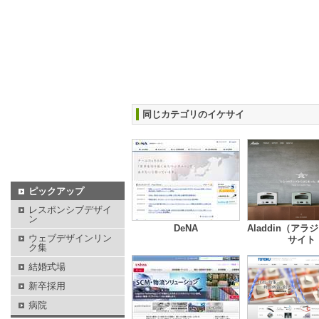
同じカテゴリのイケサイ
ピックアップ
レスポンシブデザイ
ン
DeNA
Aladdin（ア
ウェブデザインリン
サイト
ク集
結婚式場
新卒採用
病院