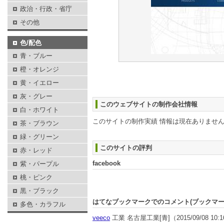
政治・行政・省庁
その他
色/配色
青・ブルー
橙・オレンジ
黄・イエロー
灰・グレー
このウェブサイトの制作会社情報
白・ホワイト
このサイトの制作実績 情報は現在ありませ
茶・ブラウン
緑・グリーン
このサイトの評判
赤・レッド
facebook
紫・パープル
桃・ピンク
黒・ブラック
はてなブックマークでのコメント(ブックマ
多色・カラフル
veeco
工業 名古屋工業[青]
（2015/09/08 10: