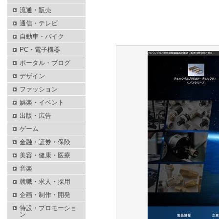
流通・販売
通信・テレビ
自動車・バイク
PC・電子機器
ポータル・ブログ
デザイン
ファッション
娯楽・イベント
出版・広告
ゲーム
金融・証券・保険
美容・健康・医療
音楽
就職・求人・採用
企画・制作・開発
特設・プロモーショ
ン