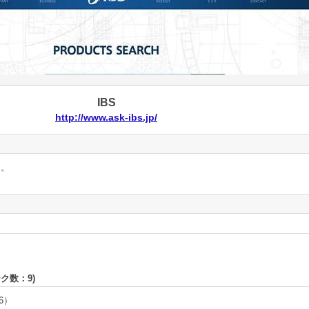
IBS
http://www.ask-ibs.jp/
ん。
ーク数：
9
)
16）