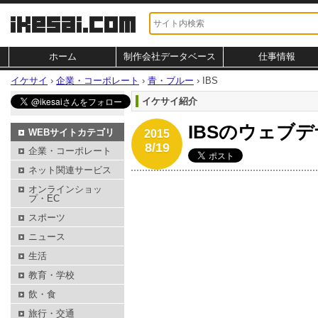
ホーム
制作会社データベース
仕事情報
イケサイ
›
企業・コーポレート
›
青・ブルー
›
IBS
イケサイ紹介
IBSのウェブ
WEBサイトカテゴリ
2015
8/19
企業・コーポレート
ネット関連サービス
オンラインショッ
プ・EC
スポーツ
ニュース
生活
教育・学校
飲・食
旅行・交通