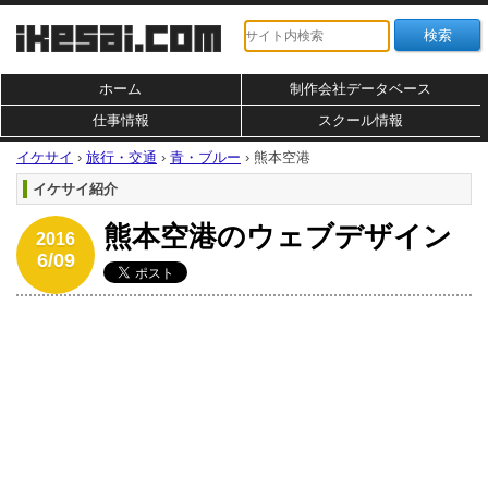
ホーム
制作会社データベース
仕事情報
スクール情報
イケサイ
›
旅行・交通
›
青・ブルー
›
熊本空港
イケサイ紹介
熊本空港のウェブデザイン
2016
6/09