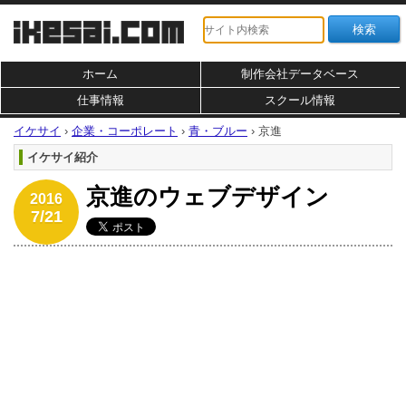
ホーム
制作会社データベース
仕事情報
スクール情報
イケサイ
›
企業・コーポレート
›
青・ブルー
›
京進
イケサイ紹介
京進のウェブデザイン
2016
7/21