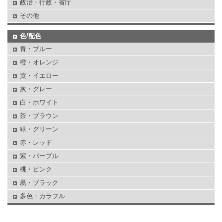
政治・行政・省庁
その他
色/配色
青・ブルー
橙・オレンジ
黄・イエロー
灰・グレー
白・ホワイト
茶・ブラウン
緑・グリーン
赤・レッド
紫・パープル
桃・ピンク
黒・ブラック
多色・カラフル