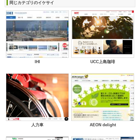
同じカテゴリのイケサイ
IHI
UCC上島珈琲
人力車
AEON delight