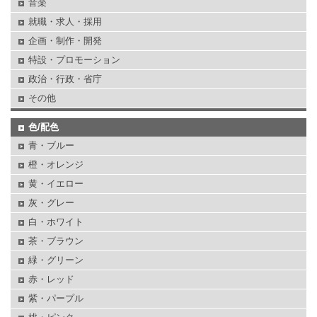
音楽
就職・求人・採用
企画・制作・開発
特設・プロモーション
政治・行政・省庁
その他
色/配色
青・ブルー
橙・オレンジ
黄・イエロー
灰・グレー
白・ホワイト
茶・ブラウン
緑・グリーン
赤・レッド
紫・パープル